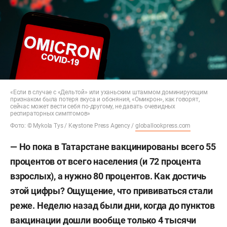
«Если в случае с «Дельтой» или уханьским штаммом доминирующим
признаком была потеря вкуса и обоняния, «Омикрон», как говорят,
сейчас может вести себя по-другому, не давать очевидных
респираторных симптомов»
Фото: © Mykola Tys / Keystone Press Agency /
globallookpress.com
— Но пока в Татарстане вакцинированы всего 55
процентов от всего населения (и 72 процента
взрослых), а нужно 80 процентов. Как достичь
этой цифры? Ощущение, что прививаться стали
реже. Неделю назад были дни, когда до пунктов
вакцинации дошли вообще только 4 тысячи