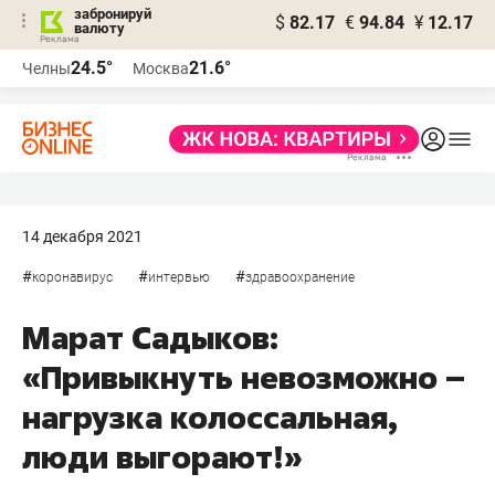
забронируй
$
82.17
€
94.84
¥
12.17
валюту
24.5°
21.6°
Челны
Москва
14 декабря 2021
#
#
#
коронавирус
интервью
здравоохранение
Марат Садыков:
«Привыкнуть невозможно –
нагрузка колоссальная,
люди выгорают!»