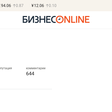
€
94.06
0.87
¥
12.06
0.10
Роман Ободец
Дарья С
«Готовые решения»
«Бросско
епутация
комментарии
644
«Мне лучше
«Мама говорил
не заработать вообще,
помогает отвл
чем потерять
от болезни, чу
репутацию»
себя живой»
Владелец отделочной фирмы
Наследница бизнеса по 