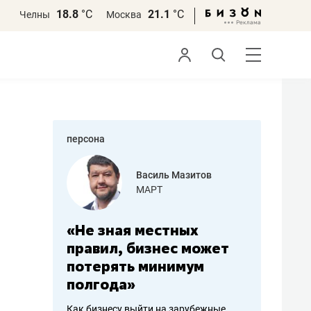
18.8
°С
21.1
°С
Челны
Москва
персона
еменова
Василь Мазитов
»
МАРТ
а: работа
«Не зная местных
«Мне лу
ечься
правил, бизнес может
не зара
вствовать
потерять минимум
чем пот
полгода»
репутац
пошиву
Как бизнесу выйти на зарубежные
Владелец от