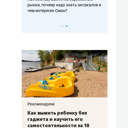
рафакте,
рынки, почему надо знать аксакалов и
о трехкратно
кредитов
чем интересен Оман?
клиентах и ч
Рекомендуем
Рекоме
лья
Как выжить ребенку без
Салих
есте
гаджета и научить его
«Если
а –
самостоятельности за 18
с мин