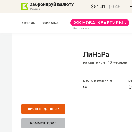
забронируй валюту
$
81.41
0.48
Казань
Закамье
ЛиНаРа
на сайте 7 лет 10 месяцев
Василь Мазитов
МАРТ
место в рейтинге
р
∞
0
«Не зная местных
правил, бизнес может
личные данные
потерять минимум
полгода»
комментарии
Как бизнесу выйти на зарубежные