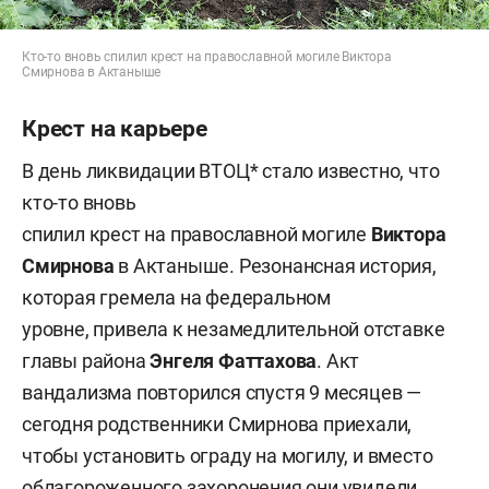
Кто-то вновь спилил крест на православной могиле Виктора
Смирнова в Актаныше
Крест на карьере
В день ликвидации ВТОЦ* стало известно, что
кто-то вновь
спилил крест на православной могиле
Виктора
Смирнова
в Актаныше. Резонансная история,
которая гремела на федеральном
уровне, привела к незамедлительной отставке
главы района
Энгеля Фаттахова
. Акт
вандализма повторился спустя 9 месяцев —
сегодня родственники Смирнова приехали,
чтобы установить ограду на могилу, и вместо
облагороженного захоронения они увидели