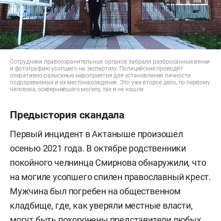
Сотрудники правоохранительных органов забрали разбросанные венки
и фотографию усопшего на экспертизу. Полицейские проводят
оперативно-разыскные мероприятия для установления личности
подозреваемых и их местонахождения. Это уже второе дело, по первому
человека, осквернившего могилу, так и не нашли
Предыстория скандала
Первый инцидент в Актаныше произошел
осенью 2021 года. В октябре родственники
покойного челнинца Смирнова
обнаружили, что
на могиле усопшего спилен православный крест.
Мужчина был погребен на общественном
кладбище, где, как уверяли местные власти,
могут быть похоронены представители любых