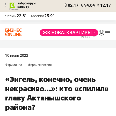
забронируй
$
82.17
€
94.84
¥
12.17
валюту
22.8°
25.9°
Челны
Москва
10 июня 2022
#
#
криминал
происшествия
«Энгель, конечно, очень
некрасиво…»: кто «спилил»
главу Актанышского
района?