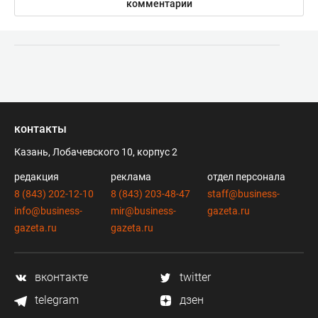
комментарии
контакты
Казань, Лобачевского 10, корпус 2
редакция
реклама
отдел персонала
8 (843) 202-12-10
8 (843) 203-48-47
staff@business-
info@business-
mir@business-
gazeta.ru
gazeta.ru
gazeta.ru
вконтакте
twitter
telegram
дзен