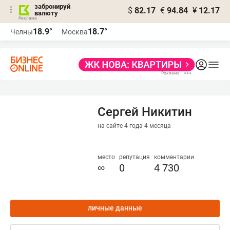
забронируй
$
82.17
€
94.84
¥
12.17
валюту
18.9°
18.7°
Челны
Москва
Сергей Никитин
на сайте 4 года 4 месяца
место
репутация
комментарии
∞
0
4 730
личные данные