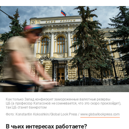
Как только Запад конфискует замороженные валютные резервы
ЦБ (а профессор Катасонов не сомневается, что это скоро произойдет),
так ЦБ станет банкротом
Фото: Konstantin Kokoshkin/Global Look Press /
www.globallookpress.com
В чьих интересах работаете?