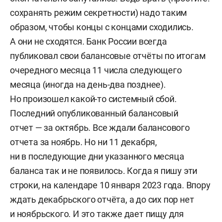
«Проектное финансирование как новый метод
сохранять режим секретности) надо таким
организации инвестиции в реальном секторе
образом, чтобы концы с концами сходились.
экономики» (1999), «Бегство капитала из России»
А они не сходятся. Банк России всегда
(2002), «Бегство капитала из России:
публиковал свои балансовые отчёты по итогам
макроэкономический и валютно-финансовые
очередного месяца 11 числа следующего
аспекты» (2002) и множества статей.
месяца (иногда на день-два позднее).
Но произошел какой-то системный сбой.
Родился в 1950 году. Выпускник МГИМО (1972).
Последний опубликованный балансовый
В 1991–1993 годах был консультантом ООН
отчет — за октябрь. Все ждали балансового
(департамент международных экономических
отчета за ноябрь. Но ни 11 декабря,
и социальных проблем), в 1993–
ни в последующие дни указанного месяца
1996 годах — членом консультативного совета
баланса так и не появилось. Когда я пишу эти
при президенте Европейского банка
строки, на календаре 10 января 2023 года. Впору
реконструкции и развития (ЕБРР). В 2001–2011
ждать декабрьского отчёта, а до сих пор нет
годах — заведующий кафедрой международных
и ноябрьского. И это также дает пищу для
валютно-кредитных отношений МГИМО (У) МИД