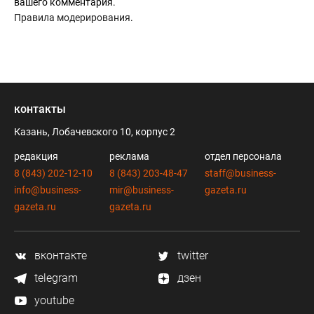
вашего комментария.
Правила модерирования
.
контакты
Казань, Лобачевского 10, корпус 2
редакция
реклама
отдел персонала
8 (843) 202-12-10
8 (843) 203-48-47
staff@business-
info@business-
mir@business-
gazeta.ru
gazeta.ru
gazeta.ru
вконтакте
twitter
telegram
дзен
youtube