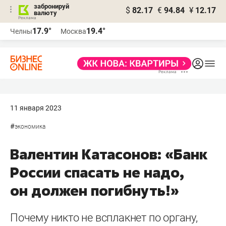
забронируй
$
82.17
€
94.84
¥
12.17
валюту
17.9°
19.4°
Челны
Москва
11 января 2023
#
экономика
Валентин Катасонов: «Банк
России спасать не надо,
он должен погибнуть!»
Почему никто не всплакнет по органу,