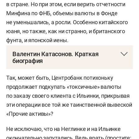
в стране. Но при этом, если верить отчетности
Минфина по ФНБ, объемы валюты в Фонде
не уменьшались, а росли. Особенно китайского
юаня, но также, как ни странно, и британского
фунта, и японской иены.
Валентин Катасонов. Краткая
биография
Валентин Катасонов
— доктор экономических
Так, может быть, Центробанк потихоньку
наук, член-корреспондент Академии
продолжает подкупать «токсичные» валюты
экономических наук и предпринимательства,
по заказу своего клиента с Ильинки, прикрывая
профессор кафедры международных финансов
эти операции все той же таинственной вывеской
МГИМО, председатель Русского
«Прочие активы»?
экономического общества им. Шарапова, автор
10 монографий (в том числе «Великая держава
Не исключаю, что на Неглинке и на Ильинке
или экологическая держава?» (1991),
окончательно запутались. Ведь врать (простите: