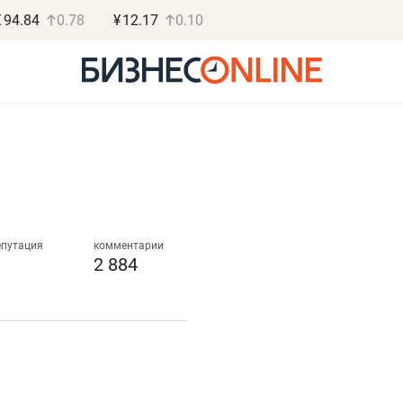
€
94.84
0.78
¥
12.17
0.10
Роман Ободец
Дарья С
«Готовые решения»
«Бросско
епутация
комментарии
2 884
«Мне лучше
«Мама говорил
не заработать вообще,
помогает отвл
чем потерять
от болезни, чу
репутацию»
себя живой»
Владелец отделочной фирмы
Наследница бизнеса по 