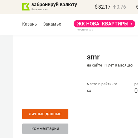
забронируй валюту
$
82.17
0.76
Казань
Закамье
smr
на сайте 11 лет 8 месяцев
Василь Мазитов
МАРТ
место в рейтинге
р
∞
0
«Не зная местных
правил, бизнес может
личные данные
потерять минимум
полгода»
комментарии
Как бизнесу выйти на зарубежные