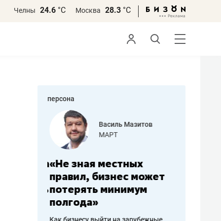
24.6
°С
28.3
°С
Челны
Москва
персона
еменова
Василь Мазитов
»
МАРТ
а: работа
«Не зная местных
«Мне лу
ечься
правил, бизнес может
не зара
вствовать
потерять минимум
чем пот
полгода»
репутац
пошиву
Как бизнесу выйти на зарубежные
Владелец от