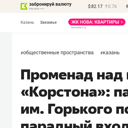
забронируй валюту
$
82.17
0.76
Казань
Закамье
общественные пространства
казань
#
#
Променад над
Василь Мазитов
МАРТ
«Корстона»: п
«Не зная местных
правил, бизнес может
им. Горького 
потерять минимум
полгода»
парадный вхо
Как бизнесу выйти на зарубежные