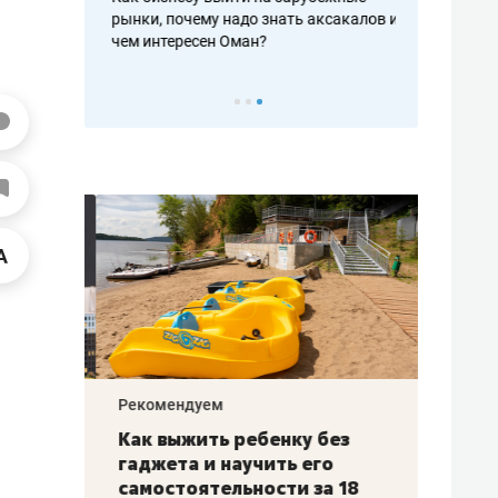
рафакте,
рынки, почему надо знать аксакалов и
о трехкратно
кредитов
чем интересен Оман?
клиентах и ч
Рекомендуем
Рекоме
лья
Как выжить ребенку без
Салих
есте
гаджета и научить его
«Если
а –
самостоятельности за 18
с мин