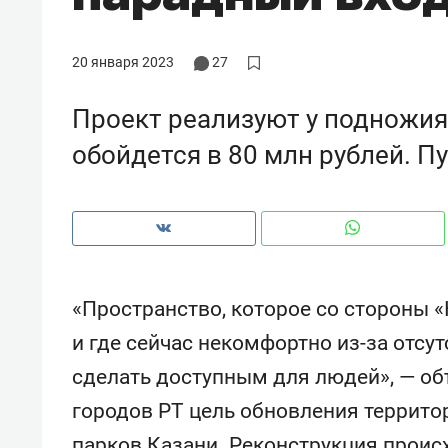
рынки, почему надо знать аксакал
чем интересен Оман?
20 января 2023
27
Проект реализуют у подножия
обойдется в 80 млн рублей. П
«Пространство, которое со стороны 
и где сейчас некомфортно из-за отсут
Рекомендуем
Рекоме
сделать доступным для людей», — об
Оставить шум за волной: как
Психо
городов РТ цель обновления территор
строят тишину в казанском
«Дире
ЖК «Заря»
когда 
парков Казани. Реконструкция проис