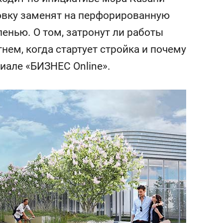
сверхнагрузку
для меня это челлендж
вку заменят на перфорированную
сом»
енью. О том, затронут ли работы
ем, когда стартует стройка и почему
риале «БИЗНЕС Online».