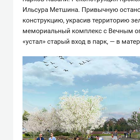
свою 
Ильсура Метшина. Привычную остано
стрес
конструкцию, украсив территорию зел
мемориальный комплекс с Вечным огн
«устал» старый вход в парк, — в мате