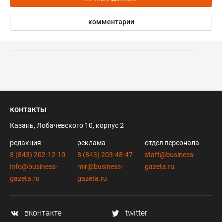
комментарии
контакты
Казань, Лобачевского 10, корпус 2
редакция
реклама
отдел персонала
8 (843) 202-12-10
8 (843) 203-48-47
staff@business-
info@business-
mir@business-
gazeta.ru
gazeta.ru
gazeta.ru
вконтакте
twitter