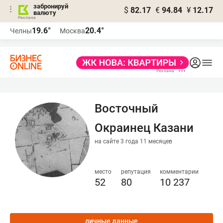
забронируй
$
82.17
€
94.84
¥
12.17
валюту
19.6°
20.4°
Челны
Москва
Восточный
Окраинец Казани
на сайте 3 года 11 месяцев
место
репутация
комментарии
52
80
10 237
личные данные