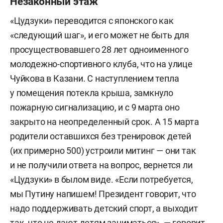
Незаконный этаж
«Цудзуки» переводится с японского как
«следующий шаг», и его может не быть для
просуществовавшего 28 лет одноименного
молодежно-спортивного клуба, что на улице
Чуйкова в Казани. С наступлением тепла
у помещения потекла крыша, замкнуло
пожарную сигнализацию, и с 9 марта оно
закрыто на неопределенный срок. А 15 марта
родители оставшихся без тренировок детей
(их примерно 500) устроили митинг — они так
и не получили ответа на вопрос, вернется ли
«Цудзуки» в былом виде. «Если потребуется,
мы Путину напишем! Президент говорит, что
надо поддерживать детский спорт, а выходит
так, что не дают детям заниматься», — говорит