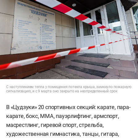
С наступлением тепла у помещения потекла крыша, замкнуло пожарную
сигнализацию, и с 9 марта оно закрыто на неопределенный срок
В «Цудзуки» 20 спортивных секций: карате, пара-
карате, бокс, ММА, пауэрлифтинг, армспорт,
масрестлинг, гиревой спорт, стрельба,
художественная гимнастика, танцы, гитара,