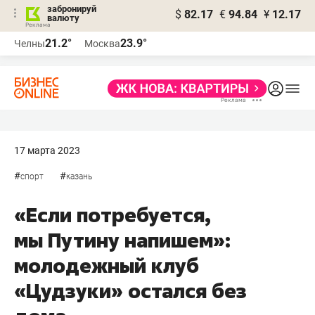
забронируй
$
82.17
€
94.84
¥
12.17
валюту
21.2°
23.9°
Челны
Москва
17 марта 2023
#
#
спорт
казань
«Если потребуется,
мы Путину напишем»:
молодежный клуб
«Цудзуки» остался без