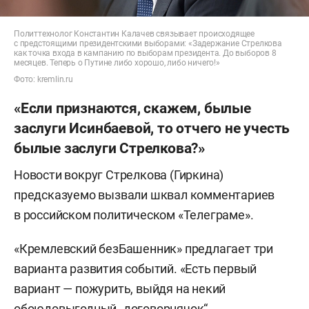
Политтехнолог Константин Калачев связывает происходящее
с предстоящими президентскими выборами: «Задержание Стрелкова
как точка входа в кампанию по выборам президента. До выборов 8
месяцев. Теперь о Путине либо хорошо, либо ничего!»
Фото: kremlin.ru
«Если признаются, скажем, былые
заслуги Исинбаевой, то отчего не учесть
былые заслуги Стрелкова?»
Новости вокруг Стрелкова (Гиркина)
предсказуемо вызвали шквал комментариев
в российском политическом «Телеграме».
«Кремлевский безБашенник» предлагает три
варианта развития событий. «Есть первый
вариант — пожурить, выйдя на некий
обоюдовыгодный „договорнячок“