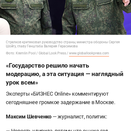
Стрелков критиковал руководство страны, министра обороны Сергея
Шойгу, главу Генштаба Валерия Герасимова
Фото: Kremlin Pool / Global Look Press /
www.globallookpress.com
«Государство решило начать
модерацию, а эта ситуация — наглядный
урок всем»
Эксперты «БИЗНЕС Online» комментируют
сегодняшнее громкое задержание в Москве.
Максим Шевченко
— журналист, политик:
— Новость удивила, потому что он уже год