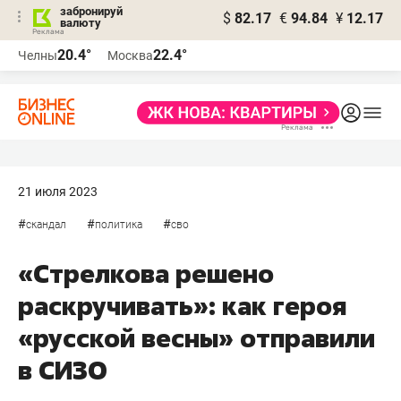
забронируй
$
82.17
€
94.84
¥
12.17
валюту
20.4°
22.4°
Челны
Москва
21 июля 2023
#
#
#
скандал
политика
сво
«Стрелкова решено
раскручивать»: как героя
«русской весны» отправили
в СИЗО