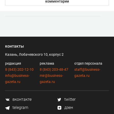
комментарии
контакты
Казань, Лобачевского 10, корпус 2
редакция
реклама
отдел персонала
8 (843) 202-12-10
8 (843) 203-48-47
staff@business-
info@business-
mir@business-
gazeta.ru
gazeta.ru
gazeta.ru
вконтакте
twitter
telegram
дзен