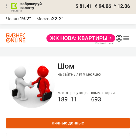
забронируй
$
81.41
€
94.06
¥
12.06
валюту
19.2°
22.2°
Челны
Москва
Шом
на сайте 8 лет 9 месяцев
место
репутация
комментарии
189
11
693
личные данные