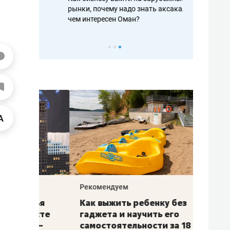
рафакте,
рынки, почему надо знать аксакалов и
о трехкратно
кредитов
чем интересен Оман?
клиентах и ч
Рекомендуем
Рекоме
лья
Как выжить ребенку без
Салих
есте
гаджета и научить его
«Если
а –
самостоятельности за 18
с мин