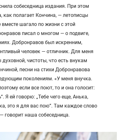
яснила собеседница издания. При этом
 как полагает Кончина, — летописцы
 вместе шагало по жизни с этой
онравов писал о многом — о подвиге,
иях. Добронравов был искренним,
антливый человек — отличник. Для меня
 духовной, чистоты, что есть внукам
нчиной, песни на стихи Добронравова
ледующим поколениям. «У меня внучка.
поэтому если все поют, то и она голосит:
“. Я ей говорю: „Тебе чего еще, Анька,
ка, это я для вас пою“. Там каждое слово
— говорит наша собеседница.