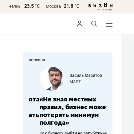
23.5
°С
21.8
°С
Челны
Москва
персона
еменова
Василь Мазитов
»
МАРТ
а: работа
«Не зная местных
«Мне лу
ечься
правил, бизнес может
не зара
вствовать
потерять минимум
чем пот
полгода»
репутац
пошиву
Как бизнесу выйти на зарубежные
Владелец от