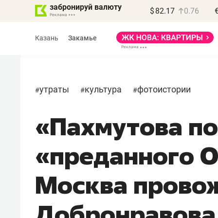
забронируй валюту
$
82.17
0.76
Казань
Закамье
утраты
культура
фотоистории
#
#
#
«Пахмутова по
Василь Мазитов
МАРТ
«преданного О
«Не зная местных
правил, бизнес может
Москва прово
потерять минимум
полгода»
Добронравова
Как бизнесу выйти на зарубежные