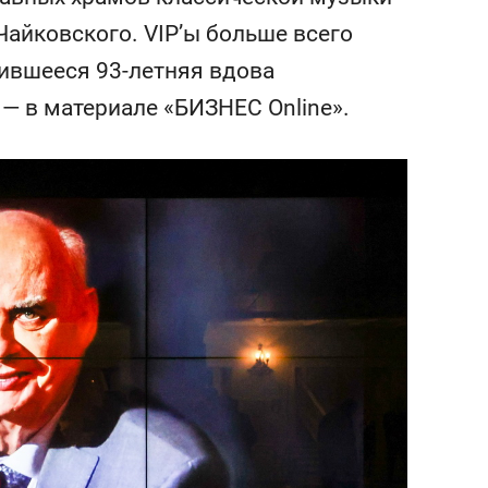
сверхнагрузку
для меня это челлендж
Чайковского. VIP’ы больше всего
сом»
чившееся 93-летняя вдова
— в материале «БИЗНЕС Online».