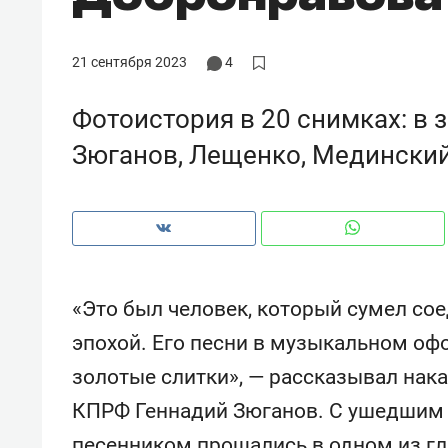
рынки, почему надо знать аксакал
чем интересен Оман?
21 сентября 2023
4
Фотоистория в 20 снимках: в 
Зюганов, Лещенко, Мединский
«Это был человек, который сумел сое
эпохой. Его песни в музыкальном о
Рекомендуем
Рекоме
золотые слитки», — рассказывал нак
Оставить шум за волной: как
Психо
КПРФ Геннадий Зюганов. С ушедшим и
строят тишину в казанском
«Дире
ЖК «Заря»
когда 
песенником прощались в одном из г