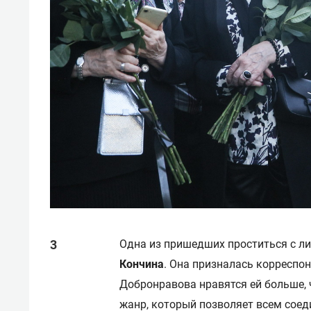
Одна из пришедших проститься с л
Кончина
. Она призналась корреспон
Добронравова нравятся ей больше, ч
жанр, который позволяет всем соеди