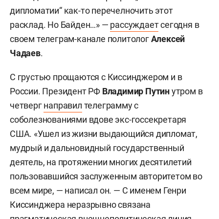
дипломатии“ как-то перечелночить этот
расклад. Но Байден…» —
рассуждает
сегодня в
своем телеграм-канале политолог
Алексей
Чадаев
.
С грустью прощаются с Киссинджером и в
России. Президент РФ
Владимир Путин
утром в
четверг
направил
телеграмму с
соболезнованиями вдове экс-госсекретаря
США. «Ушел из жизни выдающийся дипломат,
мудрый и дальновидный государственный
деятель, на протяжении многих десятилетий
пользовавшийся заслуженным авторитетом во
всем мире, — написал он. — С именем Генри
Киссинджера неразрывно связана
прагматическая внешнеполитическая линия,