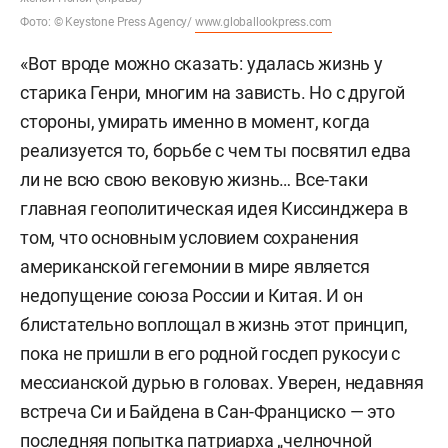
Фото: © Keystone Press Agency/
www.globallookpress.com
«Вот вроде можно сказать: удалась жизнь у
старика Генри, многим на зависть. Но с другой
стороны, умирать именно в момент, когда
реализуется то, борьбе с чем ты посвятил едва
ли не всю свою вековую жизнь… Все-таки
главная геополитическая идея Киссинджера в
том, что основным условием сохранения
американской гегемонии в мире является
недопущение союза России и Китая. И он
блистательно воплощал в жизнь этот принцип,
пока не пришли в его родной госдеп рукосуи с
мессианской дурью в головах. Уверен, недавняя
встреча Си и Байдена в Сан-Франциско — это
последняя попытка патриарха „челночной