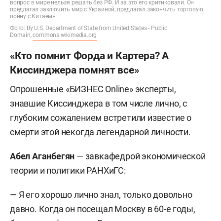
вопрос в мире нельзя решать без РФ. И за это его критиковали. Он
предлагал заключить мир с Украиной, предлагал закончить торговую
войну с Китаем»
Фото: By U.S. Department of State from United States - Public
Domain,
commons.wikimedia.org
«Кто помнит Форда и Картера? А
Киссинджера помнят все»
Опрошенные «БИЗНЕС Online» эксперты,
знавшие Киссинджера в том числе лично, с
глубоким сожалением встретили известие о
смерти этой некогда легендарной личности.
Абел Аганбегян
— завкафедрой экономической
теории и политики РАНХиГС:
— Я его хорошо лично знал, только довольно
давно. Когда он посещал Москву в 60-е годы,