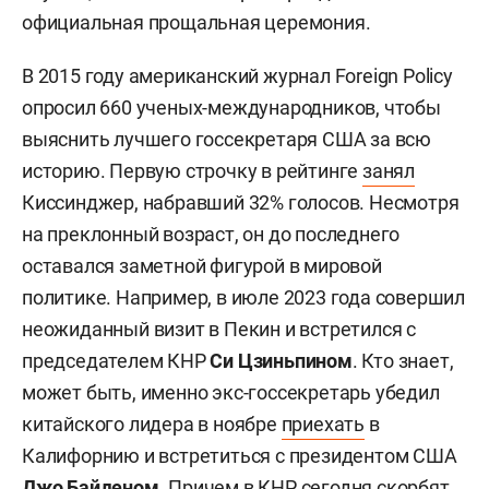
официальная прощальная церемония.
В 2015 году американский журнал Foreign Policy
опросил 660 ученых-международников, чтобы
выяснить лучшего госсекретаря США за всю
историю. Первую строчку в рейтинге
занял
Киссинджер, набравший 32% голосов. Несмотря
на преклонный возраст, он до последнего
оставался заметной фигурой в мировой
политике. Например, в июле 2023 года совершил
неожиданный визит в Пекин и встретился с
председателем КНР
Си Цзиньпином
. Кто знает,
может быть, именно экс-госсекретарь убедил
китайского лидера в ноябре
приехать
в
Калифорнию и встретиться с президентом США
Джо Байденом
. Причем в КНР сегодня скорбят