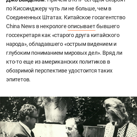
по Киссинджеру чуть ли не больше, чем в
Соединенных Штатах. Китайское госагентство
China News в некрологе
описывает
бывшего
госсекретаря как «старого друга китайского
народа», обладавшего «острым видением и
глубоким пониманием мировых дел». Вряд ли
кто-то еще из американских политиков в
обозримой перспективе удостоится таких
эпитетов.