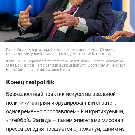
Генри Киссинджер, который в конце мая отметил свое 100-летие,
скончался минувшей ночью в своем доме в штате Коннектикут
Фото: By U.S. Department of State from United States - Former Secretary of
State Dr. Kissinger Participants in a Discussion with Biographer Dr. Ferguson,
Public Domain,
commons.wikimedia.org
Конец realpolitik
Безжалостный практик искусства реальной
политики, хитрый и эрудированный стратег,
одновременно прославляемый и критикуемый,
«плейбой» Запада — таким эпитетами мировая
пресса сегодня прощается с, пожалуй, одним из