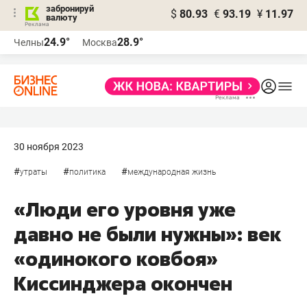
забронируй
$
80.93
€
93.19
¥
11.97
валюту
24.9°
28.9°
Челны
Москва
30 ноября 2023
#
#
#
утраты
политика
международная жизнь
«Люди его уровня уже
давно не были нужны»: век
«одинокого ковбоя»
Киссинджера окончен