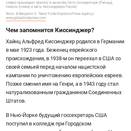
слева) принимает присягу в качестве 56-го госсекретаря (Ричард
Никсон (слева) и мать Киссинджера Паула)
Фото: © Benjamin E. ''Gene'' Forte/Keystone Press Agency/
www.globallookpress.com
Чем запомнится Киссинджер?
Хайнц Альфред Киссинджер родился в Германии
в мае 1923 года. Беженец еврейского
происхождения, в 1938-м он переехал в США со
своей семьей перед началом нацистской
кампании по уничтожению европейских евреев.
Позже сменил имя на Генри, а в 1943 году стал
натурализованным гражданином Соединенных
Штатов.
В Нью-Йорке будущий госсекретарь США
поступил в колледж при Городском