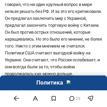
говорил, что ни один крупный вопрос в мире
нельзя решать без РФ. И за это его критиковали.
Он предлагал заключить мир с Украиной,
предлагал закончить торговую войну с Китаем.
Он был против острых отношений, которые
наращивались. Но это было его мнение, не более
того. Никто с этим мнением не считался.
Политики США считают выгодной войну на
Украине. Они считают, что Россия ослабевает, и
они всегда были за то, чтобы война
продолжалась как можно дольше.
Политика
Киссинджеру принадлежит известная фраза: «У
Америки нет союзников, у Америки есть
23
интерес». Он выдающийся деятель мирового
класса и по значимости не ниже президента