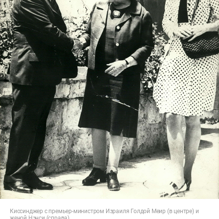
Киссинджер с премьер-министром Израиля Голдой Меир (в центре) и
женой Нэнси (справа)