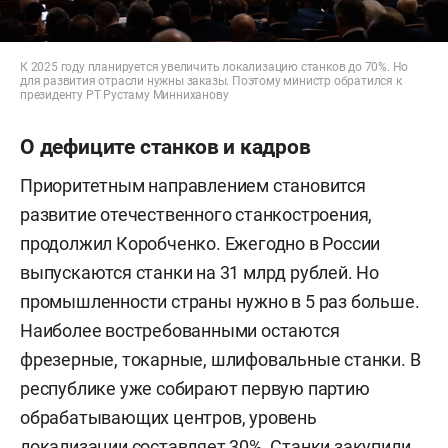
К 2025 году планируется увеличить локализацию станков до 70%. Но
для развития отрасли нужны заказы. Поэтому министр обратился к
президенту РТ Рустаму Минниханову
О дефиците станков и кадров
Приоритетным направлением становится
развитие отечественного станкостроения,
продолжил Коробченко. Ежегодно в России
выпускаются станки на 31 млрд рублей. Но
промышленности страны нужно в 5 раз больше.
Наиболее востребованными остаются
фрезерные, токарные, шлифовальные станки. В
республике уже собирают первую партию
обрабатывающих центров, уровень
локализации составляет 30%. Станки закупили