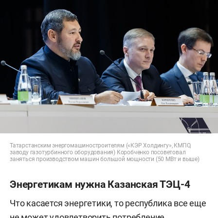
Татарстанским энергомашиностроителям («КЭР Холдингу», КМПО,
заводу газотурбинного оборудования) Коробченко посоветовал
заняться производством машин большой мощности (50 МВт и выше)
Энергетикам нужна Казанская ТЭЦ-4
Что касается энергетики, то республика все еще
не может удовлетворить потребление