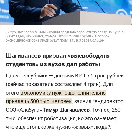
Тимур Шагивалеев: «Мы изучили среднюю заработную плату на Кубе, в
Бангладеш, Шри-Ланке, Уганде. Это 22 тысячи рублей. В особой
экономической зоне люди будут получать в 3 раза больше»
Шагивалеев призвал «высвободить
студентов» из вузов для работы
Цель республики — достичь ВРП в 5 трлн рублей
(сейчас показатель составляет 4 трлн). Для
этого
в экономику нужно дополнительно
привлечь 500 тыс. человек
, заявил гендиректор
ОЭЗ «Алабуга»
Тимур Шагивалеев
. Точнее, 250
тыс. обеспечит роботизация, но это означает,
что еще столько же нужно «живых» людей.