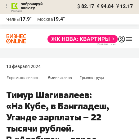
забронируй
$
82.17
€
94.84
¥
12.17
валюту
17.9°
19.4°
Челны
Москва
13 февраля 2024
#
#
#
промышленность
минниханов
рынок труда
Тимур Шагивалеев:
«На Кубе, в Бангладеш,
Уганде зарплаты – 22
тысячи рублей.