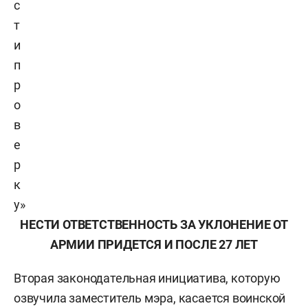
с
т
и
п
р
о
в
е
р
к
у»
НЕСТИ ОТВЕТСТВЕННОСТЬ ЗА УКЛОНЕНИЕ ОТ
АРМИИ ПРИДЕТСЯ И ПОСЛЕ 27 ЛЕТ
Вторая законодательная инициатива, которую
озвучила заместитель мэра, касается воинской