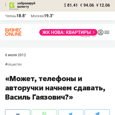
забронируй
$
81.41
€
94.06
¥
12.06
валюту
18.8°
19.3°
Челны
Москва
6 июля 2012
#
общество
«Может, телефоны и
авторучки начнем сдавать,
Василь Гаязович?»