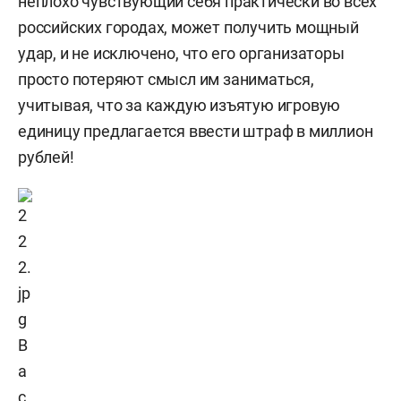
неплохо чувствующий себя практически во всех
российских городах, может получить мощный
удар, и не исключено, что его организаторы
просто потеряют смысл им заниматься,
учитывая, что за каждую изъятую игровую
единицу предлагается ввести штраф в миллион
рублей!
В
а
с