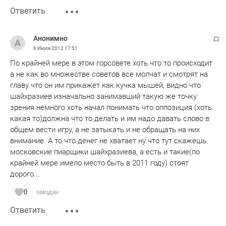
Ответить
Анонимно
6 Июля 2012
17:51
По крайней мере в этом горсовете хоть что то происходит
а не как во множестве советов все молчат и смотрят на
главу что он им прикажет как кучка мышей, видно что
шайхразиев изначально занимавший такую же точку
зрения немного хоть начал понимать что оппозиция (хоть
какая то)должна что то делать и им надо давать слово в
общем вести игру, а не затыкать и не обращать на них
внимание. А то что денег не хватает ну что тут скажешь
московские пиарщики шайхразиева, а есть и такие(по
крайней мере имело место быть в 2011 году) стоят
дорого...
0
эмодзи
Ответить