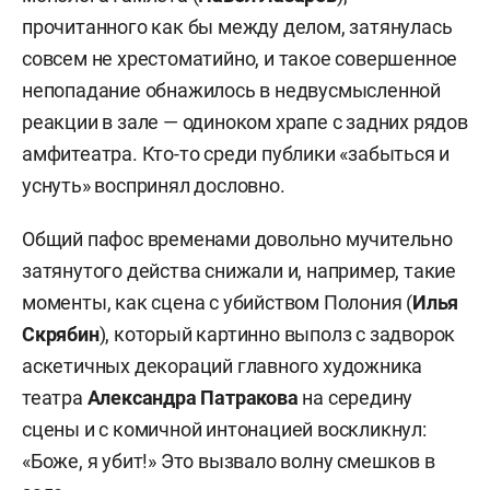
прочитанного как бы между делом, затянулась
совсем не хрестоматийно, и такое совершенное
непопадание обнажилось в недвусмысленной
реакции в зале — одиноком храпе с задних рядов
амфитеатра. Кто-то среди публики «забыться и
уснуть» воспринял дословно.
Общий пафос временами довольно мучительно
затянутого действа снижали и, например, такие
моменты, как сцена с убийством Полония (
Илья
Скрябин
), который картинно выполз с задворок
аскетичных декораций главного художника
театра
Александра Патракова
на середину
сцены и с комичной интонацией воскликнул:
«Боже, я убит!» Это вызвало волну смешков в