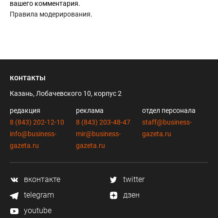
вашего комментария.
Правила модерирования
.
контакты
Казань, Лобачевского 10, корпус 2
редакция
реклама
отдел персонала
8 (843) 202-12-10
8 (843) 203-48-47
staff@business-
info@business-
mir@business-
gazeta.ru
gazeta.ru
gazeta.ru
вконтакте
twitter
telegram
дзен
youtube