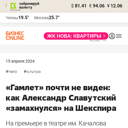
забронируй
$
81.41
€
94.06
¥
12.06
валюту
19.5°
25.7°
Челны
Москва
15 апреля 2024
#
#
театр
культура
«Гамлет» почти не виден:
как Александр Славутский
«замахнулся» на Шекспира
На премьере в театре им. Качалова