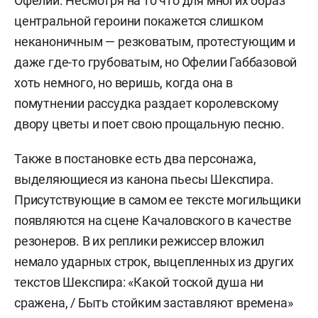
Офелии. Несмотря на то что для многих образ
центральной героини покажется слишком
неканоничным — резковатым, протестующим и
даже где-то грубоватым, но Офелии Габбазовой
хоть немного, но веришь, когда она в
помутнении рассудка раздает королевскому
двору цветы и поет свою прощальную песню.
Также в постановке есть два персонажа,
выделяющиеся из канона пьесы Шекспира.
Присутствующие в самом ее тексте могильщики
появляются на сцене Качаловского в качестве
резонеров. В их реплики режиссер вложил
немало ударных строк, выцепленных из других
текстов Шекспира: «Какой тоской душа ни
сражена, / Быть стойким заставляют времена»