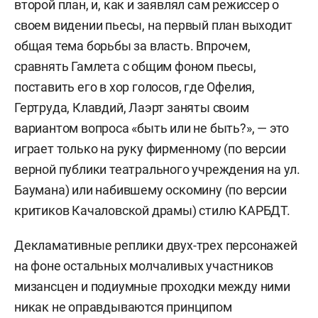
второй план, и, как и заявлял сам режиссер о
своем видении пьесы, на первый план выходит
общая тема борьбы за власть. Впрочем,
сравнять Гамлета с общим фоном пьесы,
поставить его в хор голосов, где Офелия,
Гертруда, Клавдий, Лаэрт заняты своим
вариантом вопроса «быть или не быть?», — это
играет только на руку фирменному (по версии
верной публики театрального учреждения на ул.
Баумана) или набившему оскомину (по версии
критиков Качаловской драмы) стилю КАРБДТ.
Декламативные реплики двух-трех персонажей
на фоне остальных молчаливых участников
мизансцен и подиумные проходки между ними
никак не оправдываются принципом