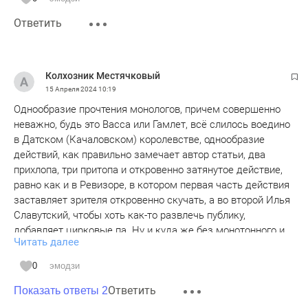
Ответить
Колхозник Местячковый
15 Апреля 2024
10:19
Однообразие прочтения монологов, причем совершенно
неважно, будь это Васса или Гамлет, всё слилось воедино
в Датском (Качаловском) королевстве, однообразие
действий, как правильно замечает автор статьи, два
прихлопа, три притопа и откровенно затянутое действие,
равно как и в Ревизоре, в котором первая часть действия
заставляет зрителя откровенно скучать, а во второй Илья
Славутский, чтобы хоть как-то развлечь публику,
добавляет цирковые па. Ну и куда же без монотонного и
Читать далее
опять-таки однообразного пения Ряшиной, которое в
любом спектакле действительно становится визитной
0
эмодзи
карточкой театра имени В.И. Качалова.
Ответить
Показать ответы 2