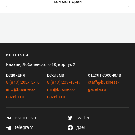
комментарии
контакты
Казань, Лобачевского 10, корпус 2
редакция
реклама
отдел персонала
8 (843) 202-12-10
8 (843) 203-48-47
staff@business-
info@business-
mir@business-
gazeta.ru
gazeta.ru
gazeta.ru
вконтакте
twitter
telegram
дзен