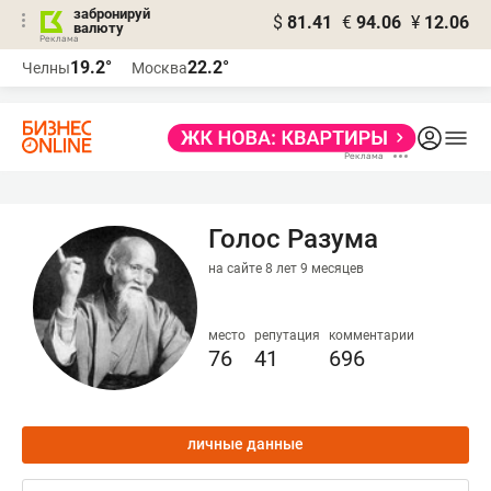
забронируй
$
81.41
€
94.06
¥
12.06
валюту
19.2°
22.2°
Челны
Москва
Голос Разума
на сайте 8 лет 9 месяцев
место
репутация
комментарии
76
41
696
личные данные