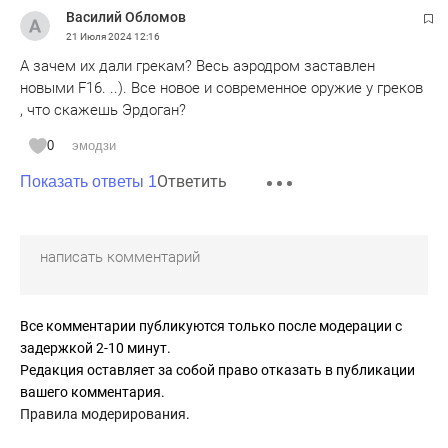
красивых самолетов с трезубцами на килях, стоящие на
Василий Обломов
летном поле, где-нибудь в Польше, потом окажется, что из
21 Июля 2024
12:16
них в пригодном для взлетов состоянии - половина, а для
А зачем их дали грекам? Весь аэродром заставлен
боевых вылетов и того меньше.
новыми F16. ..). Все новое и современное оружие у греков
Это как Болгария передала Украине сотню БТР-60 от МВД
, что скажешь Эрдоган?
НРБ оставшихся, которые на консервации стояли еще с
80-х годов, и не такой консервации, как наши танки, хотя и
0
эмодзи
наши были так себе, а в Болгарии там срезали вообще
Ответить
Показать ответы 1
все, что можно было срезать, оставив только корпуса,
зачастую даже без колёс
Все комментарии публикуются только после модерации с
задержкой 2-10 минут.
Редакция оставляет за собой право отказать в публикации
вашего комментария.
Правила модерирования
.