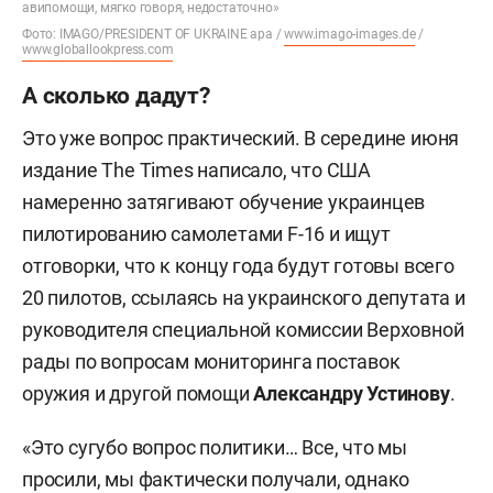
авипомощи, мягко говоря, недостаточно»
Фото: IMAGO/PRESIDENT OF UKRAINE apa /
www.imago-images.de
/
www.globallookpress.com
А сколько дадут?
Это уже вопрос практический. В середине июня
издание The Times написало, что США
намеренно затягивают обучение украинцев
пилотированию самолетами F-16 и ищут
отговорки, что к концу года будут готовы всего
20 пилотов, ссылаясь на украинского депутата и
руководителя специальной комиссии Верховной
рады по вопросам мониторинга поставок
оружия и другой помощи
Александру Устинову
.
«Это сугубо вопрос политики… Все, что мы
просили, мы фактически получали, однако