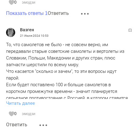
"высокотехнологической рухляди"! К которой можно
0
эмодзи
отнести и F-22 с F-35! Модернизированные F-16куда
Ответить
Показать ответы 1
опаснее и надежнее. Потому на Украину - старье, чего не
жалко! А та же Турция передумала F-35 и предпочла
сотню новых и модернизацию сотни старых F-16!.
Вазген
21 Июля 2024
10:53
То, что самолетов не было - не совсем верно, им
передавали старые советские самолеты и вертолеты из
Словакии, Польши, Македонии и других стран, плюс
запчасти шерстили по всему миру.
Что касается "сколько и зачем", то эти вопросы идут
парой.
Если будет поставлено 100 и больше самолетов в
коротком промежутке времени - значит планируется
серьезное противостояние с Россией, в котором ставится
Читать далее
на кон многое.
Если 40-50, то значит дело просто в затягивании
0
эмодзи
конфликта, и желании поглядеть, что поменяется.
Ответить
Если меньше 30 - то это просто подачка.
Ну и состояние самолетов. Могут ведь показать 60