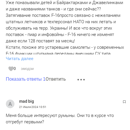
Уже поназывали детей и Байрактарками и Джавелинками
и даже названиями танков - и где они сейчас??
Затягивание поставок F-16просто связано с нежеланием
штатных летчиков и техперсонал НАТО на них летать и
обслуживать на терр. Украины! И все что вокруг этих
поставок - пиар и инфовойны - F-16 ничего не изменят
даже если 128 поставят за месяц!
Кстати, похоже это устаревшие самолеты - у современных
F-16 функции штурмана переданы внешним СУ типа
Читать далее
самолета АВАКС. Такой F-16 сбивал российский самолет в
Турции/Сирии - пилот даже не знал, где он находился и
0
эмодзи
"штурман" с самолета США над Грецией ошибочно/
Ответить
умышленно показал, что над Турцией!
Показать ответы 1
Реальная угроза от этих F-16 гораздо ниже чем те сотни
"советских" самолетов и вертолетов, модернизированных
под стандарты НАТО и переданные ВСУ в 2022-23гг!
mad big
Вообще то вся "советская" военная техника, поставленная
21 Июля 2024
10:51
ВСУ составляла 70% всех вооружений восточно-
Меня больше интересуют румыны. Они то в курсе что
европейского крыла НАТО и заменить теперь нечем! И
отгребут первыми?
для такой войны она намного эффективнее распиаренной