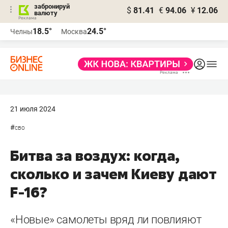
забронируй
$
81.41
€
94.06
¥
12.06
валюту
18.5°
24.5°
Челны
Москва
21 июля 2024
#
сво
Битва за воздух: когда,
сколько и зачем Киеву дают
F-16?
«Новые» самолеты вряд ли повлияют