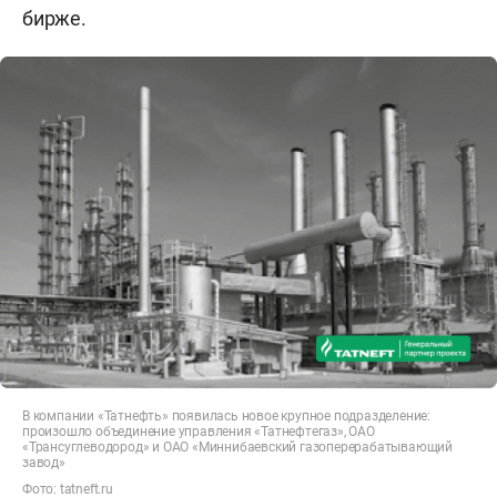
бирже.
В компании «Татнефть» появилась новое крупное подразделение:
произошло объединение управления «Татнефтегаз», ОАО
«Трансуглеводород» и ОАО «Миннибаевский газоперерабатывающий
завод»
Фото:
tatneft.ru