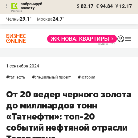
забронируй
$
82.17
€
94.84
¥
12.17
валюту
29.1°
24.7°
Челны
Москва
1 сентября 2024
#
#
#
татнефть
специальный проект
история
От 20 ведер черного золота
до миллиардов тонн
«Татнефти»: топ-20
событий нефтяной отрасли