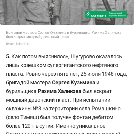
Бригадой мастера Сергея Кузьмина и бурильщика Рахима Халикова
был вскрыт мощный девонский пласт
Фото:
tatneft.ru
5.
Как потом выяснилось, Шугурово оказалось
лишь краешком супергигантского нефтяного
пласта. Ровно через пять лет, 25 июля 1948 года,
бригадой мастера
Сергея Кузьмина
и
бурильщика
Рахима Халикова
был вскрыт
мощный девонский пласт. При испытании
скважины №3 на территории села Ромашкино
(село Тимяш) был получен фонтан дебитом
более 120 т в сутки. Именно уникальное