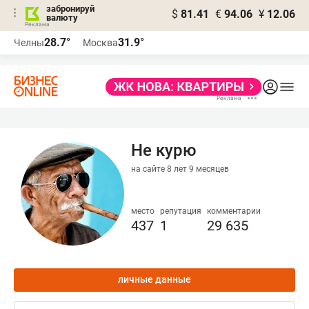
забронируй
$
81.41
€
94.06
¥
12.06
валюту
28.7°
31.9°
Челны
Москва
Не курю
на сайте 8 лет 9 месяцев
место
репутация
комментарии
437
1
29 635
личные данные