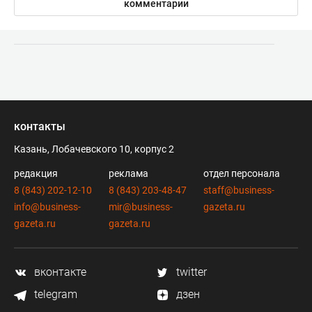
комментарии
контакты
Казань, Лобачевского 10, корпус 2
редакция
реклама
отдел персонала
8 (843) 202-12-10
8 (843) 203-48-47
staff@business-
info@business-
mir@business-
gazeta.ru
gazeta.ru
gazeta.ru
вконтакте
twitter
telegram
дзен