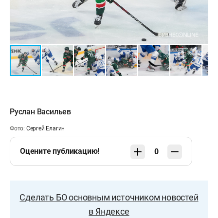
3:3 Галимов (Марченко, Лямкин, 35:46)
4:3 Миллер (Лямкин, Бровкин, 41:50)
5:3 Барабанов (Сафонов, 43:34)
5:4 Гусев (Швец-Роговой, 56:11)
Руслан Васильев
Вратари
: Билялов — Миска
Фото:
Сергей Елагин
Оцените публикацию!
0
Сделать БО основным источником новостей
в Яндексе