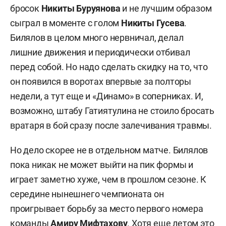
бросок
Никиты Буруянова
и не лучшим образом
сыграл в моменте с голом
Никиты Гусева
.
Билялов в целом много нервничал, делал
лишние движения и периодически отбивал
перед собой. Но надо сделать скидку на то, что
он появился в воротах впервые за полторы
недели, а тут еще и «Динамо» в соперниках. И,
возможно, штабу Гатиятулина не стоило бросать
вратаря в бой сразу после залечивания травмы.
Но дело скорее не в отдельном матче. Билялов
пока никак не может выйти на пик формы и
играет заметно хуже, чем в прошлом сезоне. К
середине нынешнего чемпионата он
проигрывает борьбу за место первого номера
команды
Амиру Мифтахову
. Хотя еще летом это