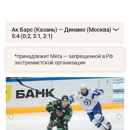
Ак Барс (Казань) — Динамо (Москва) —
5:4 (0:2, 3:1, 2:1)
3 декабря. «Татнефть Арена». 8 087 зрителей
*принадлежит Meta — запрещенной в РФ
0:1 Джиошвили (Римашевский, Швец-Роговой,
экстремистской организации
10:48)
0:2 Рашевский (Михеев, Комтуа, 13:55)
1:2 Барабанов (Сафонов, Лямкин, 27:09)
1:3 Буруянов (Джиошвили, Кудашов, 30:02)
2:3 Сафонов (Барабанов, Яруллин, 33:42)