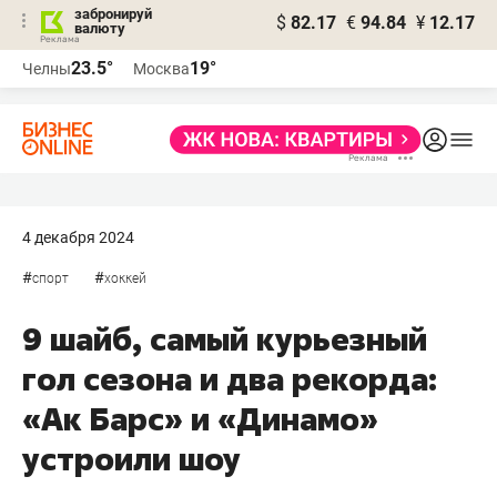
забронируй
$
82.17
€
94.84
¥
12.17
валюту
23.5°
19°
Челны
Москва
4 декабря 2024
#
#
спорт
хоккей
9 шайб, самый курьезный
гол сезона и два рекорда:
«Ак Барс» и «Динамо»
устроили шоу