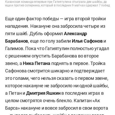
Казанская команда впервые при Гатиятулина отыграла две шайбы, да
еще и против соперника, который в последних 9 матчах одержал 7 побед
Еще один фактор победы — игра второй тройки
нападения. Накануне она забросила четыре из
пяти шайб. Дубль оформил
Александр
Барабанов
, еще по голу забили
Илья Сафонов
и
Галимов. Пока что Гатиятулин полностью угадал
с решением опустить Барабанова во второе
звено, а
Ника Петана
поднять в первое. Тройка
Сафонова смотрится шикарно и подтверждает
это голами, чего нельзя сказать о первом звене,
которое накануне не забросило ни одной шайбы,
а Петан и
Дмитрия Яшкин
в последних играх в
целом смотрятся очень блекло. Капитан «Ак
Барса» накануне и вовсе забросил в свои ворота