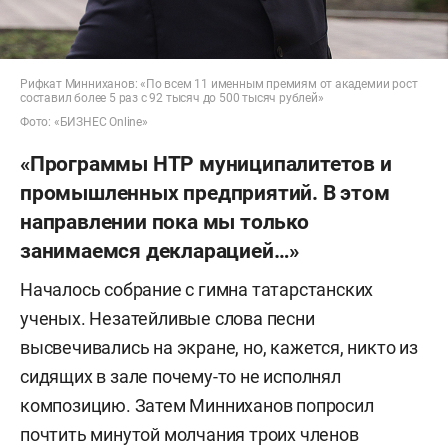
Рифкат Минниханов: «По всем 11 именным премиям от академии рост
составил более 5 раз с 92 тысяч до 500 тысяч рублей»
Фото: «БИЗНЕС Online»
«Программы НТР муниципалитетов и
промышленных предприятий. В этом
направлении пока мы только
занимаемся декларацией…»
Началось собрание с гимна татарстанских
ученых. Незатейливые слова песни
высвечивались на экране, но, кажется, никто из
сидящих в зале почему-то не исполнял
композицию. Затем Минниханов попросил
почтить минутой молчания троих членов