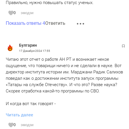
Правильно, нужно повышать статус ученых.
0
эмодзи
Ответить
Показать ответы 4
Булгарин
17 Декабря 2024
17:55
Читаю этот отчет о работе АН РТ и возникает некое
ощущение, что товарищи ничего и не сделали в науке. Вот
директор института истории им. Марджани Радик Салихов
поведал как о достижении института запуск программы
«Татары на службе Отечеству». И что это? Разве наука?
Скорее отработка какой-то программы по СВО.
И когда вот так говорят -
Читать далее
должна появиться программа научно-технического
развития
0
эмодзи