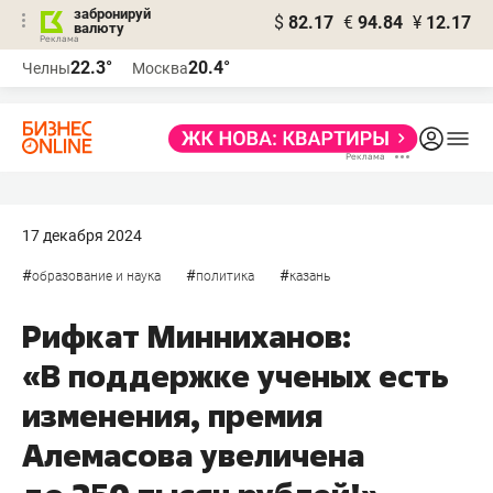
забронируй
$
82.17
€
94.84
¥
12.17
валюту
22.3°
20.4°
Челны
Москва
17 декабря 2024
#
#
#
образование и наука
политика
казань
Рифкат Минниханов:
«В поддержке ученых есть
изменения, премия
Алемасова увеличена