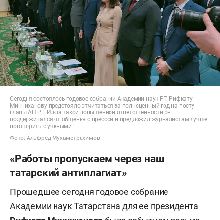
Сегодня состоялось годовое собрании Академии наук РТ. Рифкату
Минниханову предстояло отчитаться за полноценный год на посту
главы АН РТ. Из-за такой повышенной ответственности он
воздерживался от общения с прессой и предложил журналистам лучше
поговорить с учеными
Фото: Альфред Мухаметрахимов
«Работы пропускаем через наш
татарский антиплагиат»
Прошедшее сегодня годовое собрание
Академии наук Татарстана для ее президента