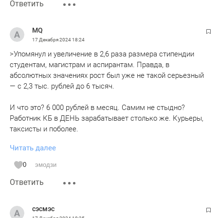
Ответить
MQ
17 Декабря 2024
18:24
>Упомянул и увеличение в 2,6 раза размера стипендии
студентам, магистрам и аспирантам. Правда, в
абсолютных значениях рост был уже не такой серьезный
— с 2,3 тыс. рублей до 6 тысяч.
И что это? 6 000 рублей в месяц. Самим не стыдно?
Работник КБ в ДЕНЬ зарабатывает столько же. Курьеры,
таксисты и поболее.
Читать далее
Стипенлия 60 долларов в месяц, то есть ДВА ДОЛЛАРА в
день. Это уровень самых нищих африканских стран! Этого
0
эмодзи
не хватит даже оплатить коммуналку, не говоря о
Ответить
проживании!
сэсмэс