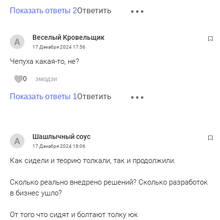
Ответить
сразу возникает подозрение об очередной компании
Показать ответы 2
чиновников - обязать предприятия такую программу
написать и представить кому-то там. Может и АН РТ.
Веселый Кровельщик
Простите, конечно, но вам какое дело до этого?
17 Декабря 2024
17:56
Предприятия платят налоги, соблюдают экологические
Чепуха какая-то, не?
требования, не нарушают принятые законы и больше
ничем вам не обязаны. Может своими делами займетесь,
0
эмодзи
как раз вы будете развивать науку. Это ваше дело писать
Ответить
Показать ответы 1
такие программы и их выполнять.
Шашлычный соус
17 Декабря 2024
18:06
Как сидели и теорию толкали, так и продолжили.
Сколько реально внедрено решений? Сколько разработок
в бизнес ушло?
От того что сидят и болтают толку юк