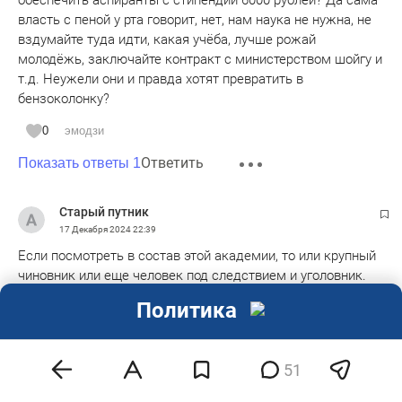
обеспечить аспиранты с стипендий 6000 рублей? Да сама
власть с пеной у рта говорит, нет, нам наука не нужна, не
вздумайте туда идти, какая учёба, лучше рожай
молодёжь, заключайте контракт с министерством шойгу и
т.д. Неужели они и правда хотят превратить в
бензоколонку?
0
эмодзи
Ответить
Показать ответы 1
Старый путник
17 Декабря 2024
22:39
Если посмотреть в состав этой академии, то или крупный
чиновник или еще человек под следствием и уголовник.
Какая там наука, только присвоение чужих результатов.
Политика
Ученых я там к сожалению не вижу.
0
1
эмодзи
51
Ответить