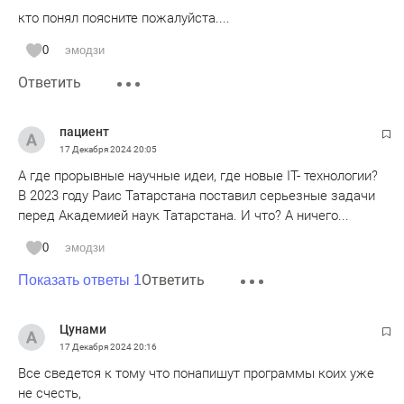
кто понял поясните пожалуйста....
0
эмодзи
Ответить
пациент
17 Декабря 2024
20:05
А где прорывные научные идеи, где новые IT- технологии?
В 2023 году Раис Татарстана поставил серьезные задачи
перед Академией наук Татарстана. И что? А ничего...
0
эмодзи
Ответить
Показать ответы 1
Цунами
17 Декабря 2024
20:16
Все сведется к тому что понапишут программы коих уже
не счесть,