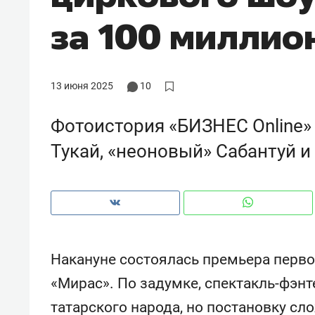
рынки, почему надо знать аксакал
за 100 миллио
чем интересен Оман?
13 июня 2025
10
Фотоистория «БИЗНЕС Online» 
Тукай, «неоновый» Сабантуй и
Рекомендуем
Рекоме
Накануне состоялась премьера перво
Оставить шум за волной: как
Психо
«Мирас». По задумке, спектакль-фэнт
строят тишину в казанском
«Дире
татарского народа, но постановку сл
ЖК «Заря»
когда 