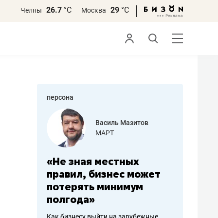
26.7
°С
29
°С
Челны
Москва
персона
еменова
Василь Мазитов
»
МАРТ
а: работа
«Не зная местных
«Мне лу
ечься
правил, бизнес может
не зара
вствовать
потерять минимум
чем пот
полгода»
репутац
пошиву
Как бизнесу выйти на зарубежные
Владелец от