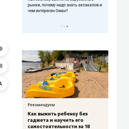
рафакте,
рынки, почему надо знать аксакалов и
о трехкратно
кредитов
чем интересен Оман?
клиентах и ч
Рекомендуем
Рекоме
лья
Как выжить ребенку без
Салих
есте
гаджета и научить его
«Если
а –
самостоятельности за 18
с мин