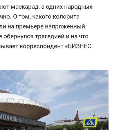
сверхнагрузку
для меня это челлендж
т маскарад, а одних народных
сом»
чно. О том, какого колорита
али на премьере напряженный
е обернулся трагедией и на что
азывает корреспондент «БИЗНЕС