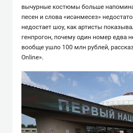
свою 
вычурные костюмы больше напоминаю
стрес
песен и слова «исәнмесез» недостато
недостает шоу, как артисты показыв
генпрогон, почему один номер едва н
вообще ушло 100 млн рублей, расск
Online».