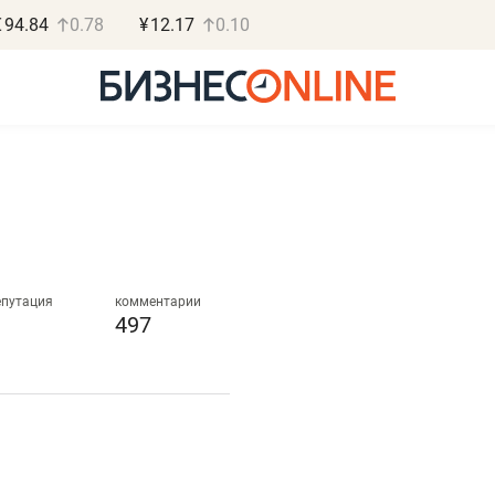
€
94.84
0.78
¥
12.17
0.10
Роман Ободец
Дарья С
«Готовые решения»
«Бросско
епутация
комментарии
497
«Мне лучше
«Мама говорил
не заработать вообще,
помогает отвл
чем потерять
от болезни, чу
репутацию»
себя живой»
Владелец отделочной фирмы
Наследница бизнеса по 