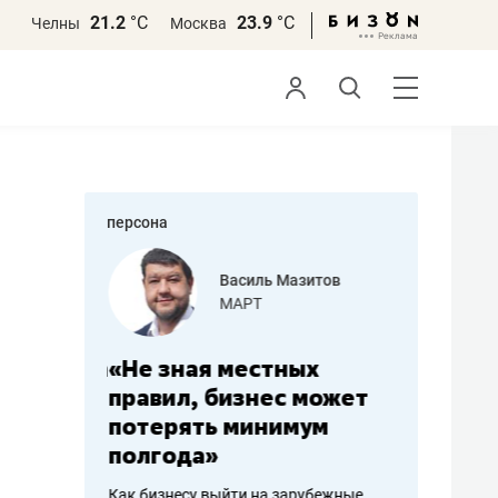
21.2
°С
23.9
°С
Челны
Москва
персона
еменова
Василь Мазитов
»
МАРТ
а: работа
«Не зная местных
«Мне лу
ечься
правил, бизнес может
не зара
вствовать
потерять минимум
чем пот
полгода»
репутац
пошиву
Как бизнесу выйти на зарубежные
Владелец от