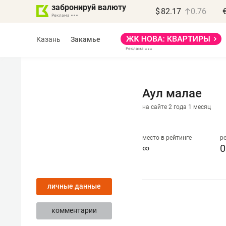
забронируй валюту
$
82.17
0.76
Казань
Закамье
Аул малае
на сайте 2 года 1 месяц
Василь Мазитов
МАРТ
место в рейтинге
р
∞
0
«Не зная местных
правил, бизнес может
личные данные
потерять минимум
полгода»
комментарии
Как бизнесу выйти на зарубежные