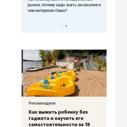
рафакте,
рынки, почему надо знать аксакалов и
о трехкратно
кредитов
чем интересен Оман?
клиентах и ч
Рекомендуем
Рекоме
лья
Как выжить ребенку без
Салих
есте
гаджета и научить его
«Если
а –
самостоятельности за 18
с мин