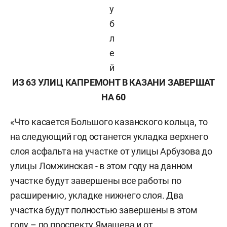
у
б
л
е
й
ИЗ 63 УЛИЦ КАПРЕМОНТ В КАЗАНИ ЗАВЕРШАТ
НА 60
«Что касается Большого казанского кольца, то
на следующий год останется укладка верхнего
слоя асфальта на участке от улицы Арбузова до
улицы Ломжинская - в этом году на данном
участке будут завершены все работы по
расширению, укладке нижнего слоя. Два
участка будут полностью завершены в этом
году – по проспекту Ямашева и от