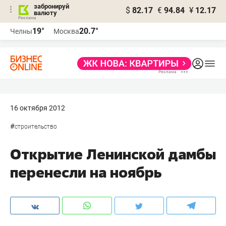
забронируй
$
82.17
€
94.84
¥
12.17
валюту
19°
20.7°
Челны
Москва
16 октября 2012
#
строительство
Открытие Ленинской дамбы
перенесли на ноябрь