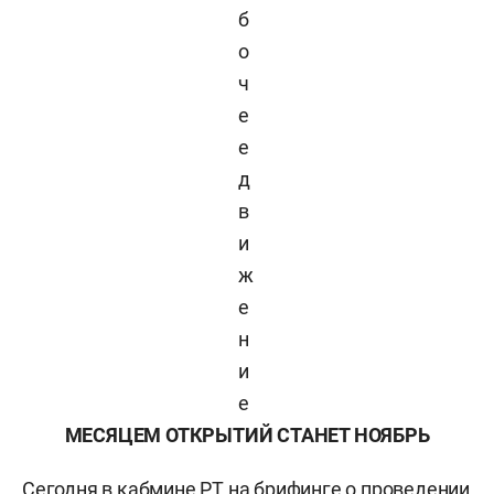
б
о
ч
е
е
д
в
и
ж
е
н
и
е
МЕСЯЦЕМ ОТКРЫТИЙ СТАНЕТ НОЯБРЬ
Сегодня в кабмине РТ на брифинге о проведении