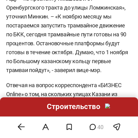
Оренбургского тракта до улицы Ломжинская»,
уточнил Минкин. – «К ноябрю месяцу мы
постараемся запустить трамвайное движение
по БКК, сегодня трамвайные пути готовы на 90
процентов. Остановочные платформы будут
готовы в течение октября. Думаю, что 1 ноября
по Большому казанскому кольцу первые
трамваи пойдут», - заверил вице-мэр.
Отвечая на вопрос корреспондента «БИЗНЕС
Online» о том, на скольких улицах Казани из
запланированных 63 капремонт пройдет в
Строительство
следующем году, Минкин сообщил, что
останутся лишь несколько улиц.
40
«Улица Островского, частично – улицы Пушкина