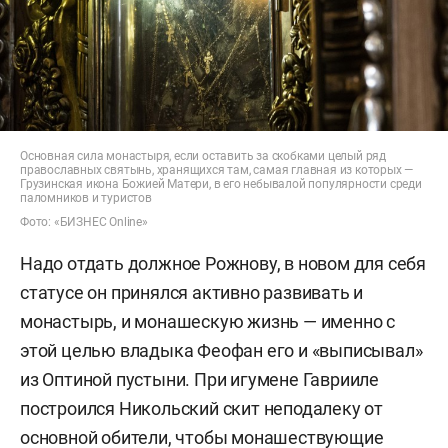
Основная сила монастыря, если оставить за скобками целый ряд
православных святынь, хранящихся там, самая главная из которых —
Грузинская икона Божией Матери, в его небывалой популярности среди
паломников и туристов
Фото: «БИЗНЕС Online»
Надо отдать должное Рожнову, в новом для себя
статусе он принялся активно развивать и
монастырь, и монашескую жизнь — именно с
этой целью владыка Феофан его и «выписывал»
из Оптиной пустыни. При игумене Гаврииле
построился Никольский скит неподалеку от
основной обители, чтобы монашествующие