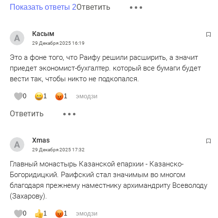
Ответить
Показать ответы 2
Касым
29 Декабря 2025
16:19
Это а фоне того, что Раифу решили расширить, а значит
приедет экономист-бухгалтер. который все бумаги будет
вести так, чтобы никто не подкопался.
0
1
1
эмодзи
Ответить
Xmas
29 Декабря 2025
17:32
Главный монастырь Казанской епархии - Казанско-
Богоридицкий. Раифский стал значимым во многом
благодаря прежнему наместнику архимандриту Всеволоду
(Захарову).
0
1
1
эмодзи