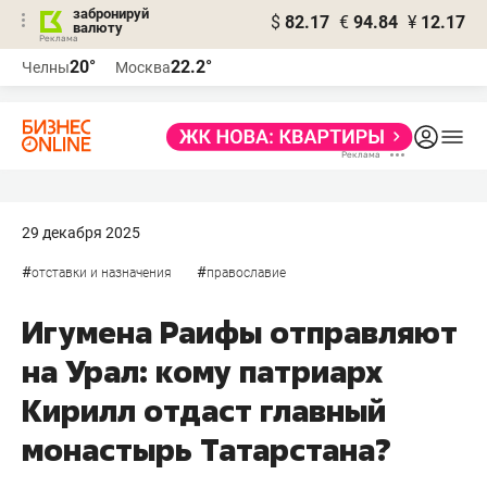
забронируй
$
82.17
€
94.84
¥
12.17
валюту
20°
22.2°
Челны
Москва
29 декабря 2025
#
#
отставки и назначения
православие
Игумена Раифы отправляют
на Урал: кому патриарх
Кирилл отдаст главный
монастырь Татарстана?