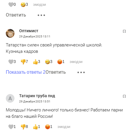
0
3
эмодзи
Ответить
Оптимист
29 Декабря 2025
13:11
Татарстан силен своей управленческой школой.
Кузница кадров
3
7
3
3
1
эмодзи
Ответить
Показать ответы 2
Татарин труба пнд
29 Декабря 2025
13:51
Молодцы! Ничего личного! только бизнес! Работаем парни
на благо нашей России!
1
8
1
1
эмодзи