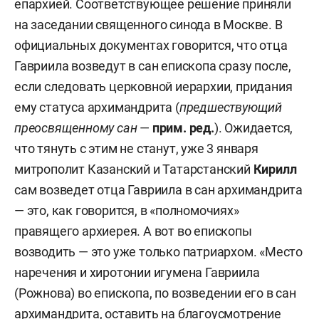
епархией. Соответствующее решение приняли
на заседании священного синода в Москве. В
официальных документах говорится, что отца
Гавриила возведут в сан епископа сразу после,
если следовать церковной иерархии, придания
ему статуса архимандрита (
предшествующий
преосвященному сан
—
прим. ред.
). Ожидается,
что тянуть с этим не станут, уже 3 января
митрополит Казанский и Татарстанский
Кирилл
сам возведет отца Гавриила в сан архимандрита
— это, как говорится, в «полномочиях»
правящего архиерея. А вот во епископы
возводить — это уже только патриархом. «Место
наречения и хиротонии игумена Гавриила
(Рожнова) во епископа, по возведении его в сан
архимандрита, оставить на благоусмотрение