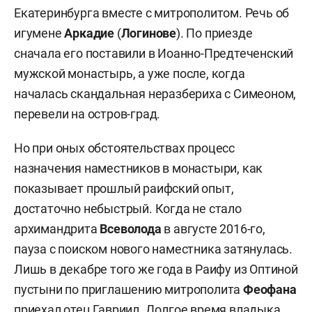
Екатеринбурга вместе с митрополитом. Речь об
сейчас компания строит на границе
игумене
Аркадие
(
Логинове
). По приезде
Зеленодольска жилой комплекс на 17 домов
сначала его поставили в Иоанно-Предтеченский
комфорт-класса от 7 до 9 этажей жилой
мужской монастырь, а уже после, когда
площадью 135 тыс. кв. метров.
началась скандальная неразбериха с Симеоном,
Параллельно предприятие ведет проекты
перевели на остров-град.
загородного комплекса на берегу реки рядом с
Но при оных обстоятельствах процесс
деревней Красный Яр Айшинского сельского
назначения наместников в монастыри, как
поселения и индустриального парка «Яшел Узән»
показывает прошлый раифский опыт,
площадью 20 тыс. кв. м на 1 тыс. рабочих мест.
достаточно небыстрый. Когда не стало
Суммарный объем инвестиций в три проекта в
архимандрита
Всеволода
в августе 2016-го,
2022 году оценивался в 22 млрд рублей. Но о
пауза с поиском нового наместника затянулась.
проекте нового музея на территории Раифы под
Лишь в декабре того же года в Раифу из Оптиной
«крылом» Егорова прежде не сообщалось.
пустыни по приглашению митрополита
Феофана
приехал отец Гавриил. Долгое время владыка