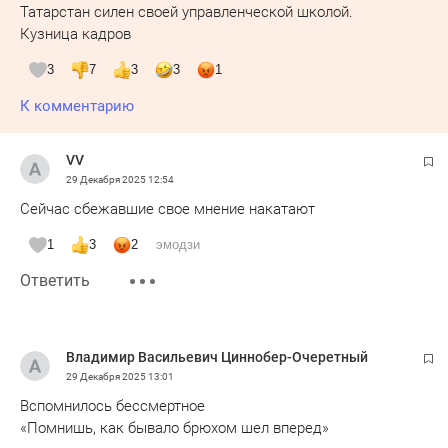
Татарстан силен своей управленческой школой.
Кузница кадров
3
7
3
3
1
К комментарию
VV
29 Декабря 2025
12:54
Сейчас сбежавшие свое мнение накатают
1
3
2
эмодзи
Ответить
Владимир Васильевич Циннобер-Очеретный
29 Декабря 2025
13:01
Вспомнилось бессмертное
«Помнишь, как бывало брюхом шел вперед»