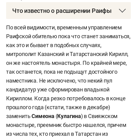
Что известно о расширении Раифы
На новой территории появится музей. «Есть
По всей видимости, временным управлением
планы по расширению территории святыни до
Раифской обителью пока что станет заниматься,
ее исторических границ начала XX века с
как это и бывает в подобных случаях,
музейным комплексом истории российского
митрополит Казанский и Татарстанский Кирилл,
государства начиная с VIII века», —
сообщил
он же настоятель монастыря. По крайней мере,
Афанасьев в своем телеграм-канале. Другие
так останется, пока не подыщут достойного
детали о расширении и будущем музее он не
наместника. Не исключено, что некий пул
раскрыл.
кандидатур уже сформирован владыкой
Кириллом. Когда резко потребовалось в конце
Однако уточнил, что проект ведет зеленодолец
прошлого года (кстати, также в декабре)
предприниматель
Тимур Егоров
. Речь о 34-
заменить
Симеона
(
Кулагина
) в Свияжском
летнем владельце группы компаний «Мир». В
монастыре, преемник быстро нашелся, причем
октябре 2022 года «БИЗНЕС Online» подробно
из числа тех, кто приехал в Татарстан из
рассказывал
о бизнесмене и его фирме. Прямо