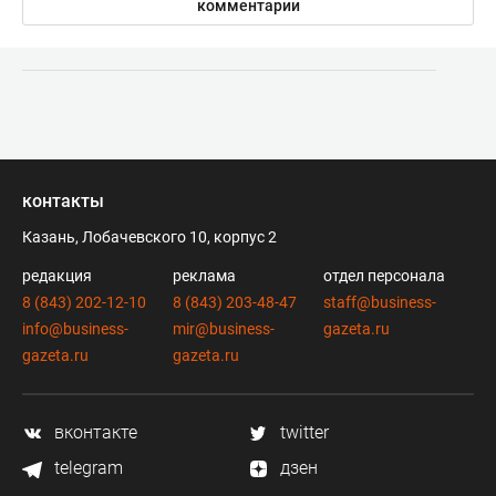
комментарии
контакты
Казань, Лобачевского 10, корпус 2
редакция
реклама
отдел персонала
8 (843) 202-12-10
8 (843) 203-48-47
staff@business-
info@business-
mir@business-
gazeta.ru
gazeta.ru
gazeta.ru
вконтакте
twitter
telegram
дзен