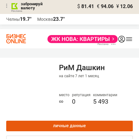
забронируй
$
81.41
€
94.06
¥
12.06
валюту
19.7°
23.7°
Челны
Москва
РиМ Дашкин
на сайте 7 лет 1 месяц
место
репутация
комментарии
∞
0
5 493
личные данные