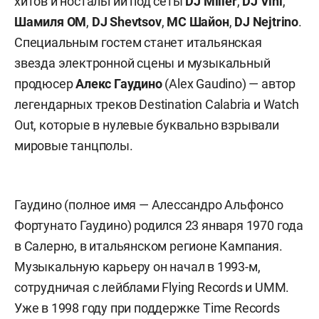
хитов и ностальгии под сеты
DJ Miller
,
DJ Vini
,
Шамиля OM
,
DJ Shevtsov
,
MC Шайон
,
DJ Nejtrino
.
Специальным гостем станет итальянская
звезда электронной сцены и музыкальный
продюсер
Алекс Гаудино
(Alex Gaudino) — автор
легендарных треков Destination Calabria и Watch
Out, которые в нулевые буквально взрывали
мировые танцполы.
Гаудино (полное имя — Алессандро Альфонсо
Фортунато Гаудино) родился 23 января 1970 года
в Салерно, в итальянском регионе Кампания.
Музыкальную карьеру он начал в 1993-м,
сотрудничая с лейблами Flying Records и UMM.
Уже в 1998 году при поддержке Time Records