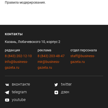
Правила модерирования
.
контакты
Казань, Лобачевского 10, корпус 2
редакция
реклама
отдел персонала
8 (843) 202-12-10
8 (843) 203-48-47
staff@business-
info@business-
mir@business-
gazeta.ru
gazeta.ru
gazeta.ru
вконтакте
twitter
telegram
дзен
youtube