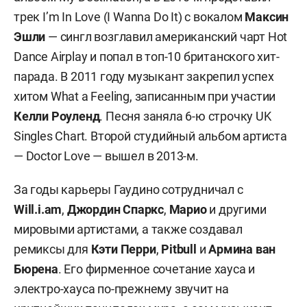
трек I’m In Love (I Wanna Do It) с вокалом
Максин
Эшли
— сингл возглавил американский чарт Hot
Dance Airplay и попал в топ-10 британского хит-
парада. В 2011 году музыкант закрепил успех
хитом What a Feeling, записанным при участии
Келли Роуленд
. Песня заняла 6-ю строчку UK
Singles Chart. Второй студийный альбом артиста
— Doctor Love — вышел в 2013-м.
За годы карьеры Гаудино сотрудничал с
Will.i.am
,
Джордин Спаркс
,
Марио
и другими
мировыми артистами, а также создавал
ремиксы для
Кэти Перри
,
Pitbull
и
Армина ван
Бюрена
. Его фирменное сочетание хауса и
электро-хауса по-прежнему звучит на