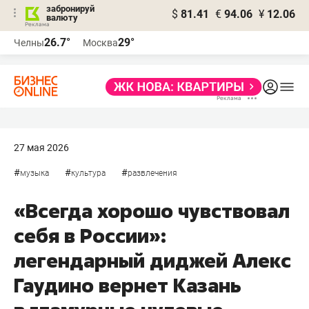
забронируй
$
81.41
€
94.06
¥
12.06
валюту
26.7°
29°
Челны
Москва
27 мая 2026
#
#
#
музыка
культура
развлечения
«Всегда хорошо чувствовал
себя в России»:
легендарный диджей Алекс
Гаудино вернет Казань