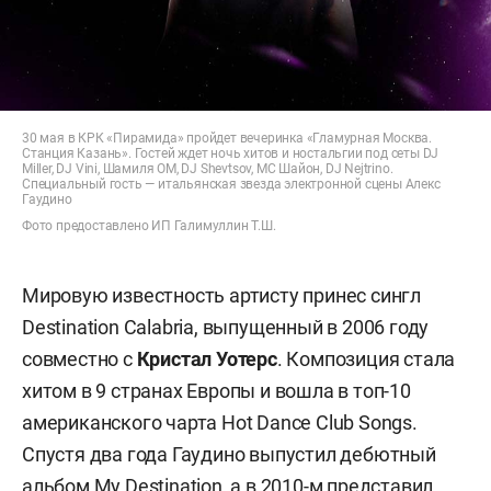
30 мая в КРК «Пирамида» пройдет вечеринка «Гламурная Москва.
Станция Казань». Гостей ждет ночь хитов и ностальгии под сеты DJ
Miller, DJ Vini, Шамиля OM, DJ Shevtsov, MC Шайон, DJ Nejtrino.
Специальный гость — итальянская звезда электронной сцены Алекс
Гаудино
Фото предоставлено ИП Галимуллин Т.Ш.
Мировую известность артисту принес сингл
Destination Calabria, выпущенный в 2006 году
совместно с
Кристал Уотерс
. Композиция стала
хитом в 9 странах Европы и вошла в топ-10
американского чарта Hot Dance Club Songs.
Спустя два года Гаудино выпустил дебютный
альбом My Destination, а в 2010-м представил