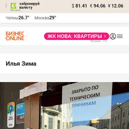
забронируй
$
81.41
€
94.06
¥
12.06
валюту
26.7°
29°
Челны
Москва
Илья Зима