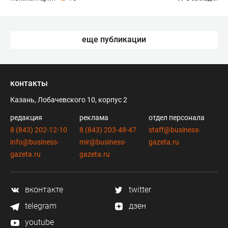
еще публикации
контакты
Казань, Лобачевского 10, корпус 2
редакция
реклама
отдел персонала
8 (843) 202-12-10
8 (843) 203-48-47
staff@business-
info@business-
mir@business-
gazeta.ru
gazeta.ru
gazeta.ru
вконтакте
twitter
telegram
дзен
youtube