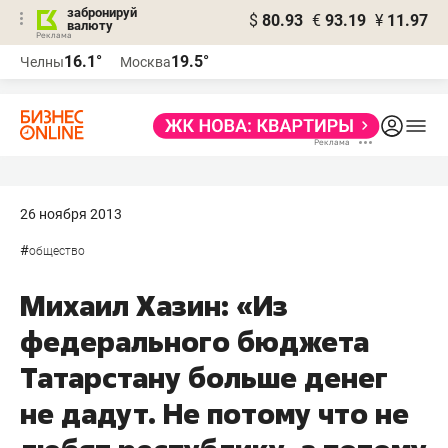
забронируй
$
80.93
€
93.19
¥
11.97
валюту
16.1°
19.5°
Челны
Москва
26 ноября 2013
#
общество
Михаил Хазин: «Из
федерального бюджета
Татарстану больше денег
не дадут. Не потому что не