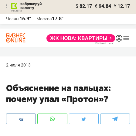
забронируй
$
82.17
€
94.84
¥
12.17
валюту
16.9°
17.8°
Челны
Москва
2 июля 2013
Объяснение на пальцах:
почему упал «Протон»?