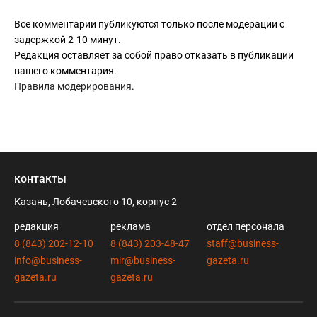
Все комментарии публикуются только после модерации с
задержкой 2-10 минут.
Редакция оставляет за собой право отказать в публикации
вашего комментария.
Правила модерирования
.
контакты
Казань, Лобачевского 10, корпус 2
редакция
реклама
отдел персонала
8 (843) 202-12-10
8 (843) 203-48-47
staff@business-
info@business-
mir@business-
gazeta.ru
gazeta.ru
gazeta.ru