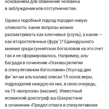
основанием для обвинения человека
в заблуждении или отступничестве.
Однако подобный подход породил новую
сложность: какие вопросы можно
рассматривать как ключевые (усуль), а какие —
как второстепенные (фуру`)? Единодушного
мнения среди суннитских богословов на это счет
так и не сформировалось. Например, аль-
Багдади в сочинении «Основы религии
в спекулятивном богословии» (Усул ад-дин
фи `ил ьм аль-калам) описал 15 основ веры,
подразделив каждую из них, в свою очередь,
на 15 «вопросов» (масаил). Известный
исламский доксограф аш-Шахрастани
в сочинении «Предел отваги в спекулятивном