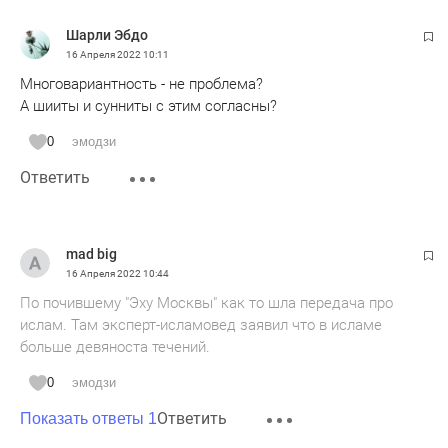
Шарли Эбдо
16 Апреля 2022
10:11
Многовариантность - не проблема?
А шииты и сунниты с этим согласны?
0
эмодзи
Ответить
mad big
16 Апреля 2022
10:44
По почившему "Эху Москвы" как то шла передача про
ислам. Там эксперт-исламовед заявил что в исламе
больше девяноста течений.
0
эмодзи
Ответить
Показать ответы 1