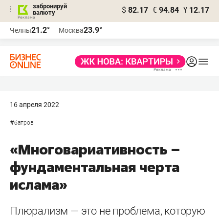
забронируй
$
82.17
€
94.84
¥
12.17
валюту
21.2°
23.9°
Челны
Москва
16 апреля 2022
#
батров
«Многовариативность –
фундаментальная черта
ислама»
Плюрализм — это не проблема, которую