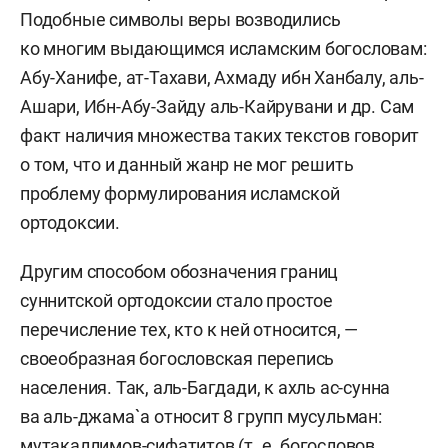
Подобные символы веры возводились
ко многим выдающимся исламским богословам:
Абу-Ханифе, ат-Тахави, Ахмаду ибн Ханбалу, аль-
Ашари, Ибн-Абу-Зайду аль-Кайрувани и др. Сам
факт наличия множества таких текстов говорит
о том, что и данный жанр не мог решить
проблему формулирования исламской
ортодоксии.
Другим способом обозначения границ
суннитской ортодоксии стало простое
перечисление тех, кто к ней относится, —
своеобразная богословская перепись
населения. Так, аль-Багдади, к ахль ас-сунна
ва аль-джама`а относит 8 групп мусульман:
мутакаллимов-сифатитов (т. е. богословов,