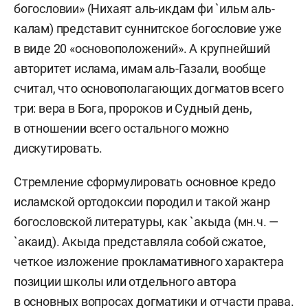
богословии» (Нихаят аль-икдам фи `ильм аль-
калам) представит суннитское богословие уже
в виде 20 «основоположений». А крупнейший
авторитет ислама, имам аль-Газали, вообще
считал, что основополагающих догматов всего
три: вера в Бога, пророков и Судный день,
в отношении всего остального можно
дискутировать.
Стремление сформулировать основное кредо
исламской ортодоксии породил и такой жанр
богословской литературы, как `акыда (мн.ч. —
`акаид). Акыда представляла собой сжатое,
четкое изложение прокламативного характера
позиции школы или отдельного автора
в основных вопросах догматики и отчасти права.