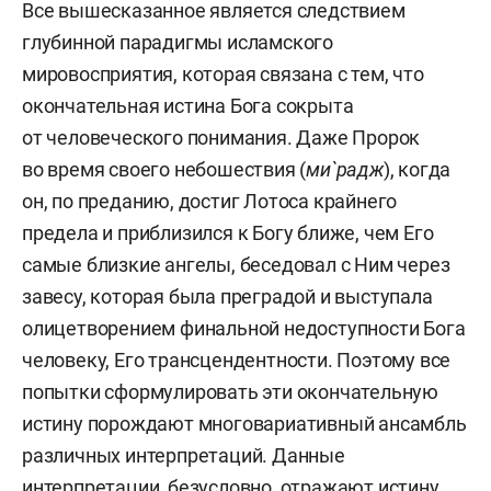
Все вышесказанное является следствием
глубинной парадигмы исламского
мировосприятия, которая связана с тем, что
окончательная истина Бога сокрыта
от человеческого понимания. Даже Пророк
во время своего небошествия (
ми`радж
), когда
он, по преданию, достиг Лотоса крайнего
предела и приблизился к Богу ближе, чем Его
самые близкие ангелы, беседовал с Ним через
завесу, которая была преградой и выступала
олицетворением финальной недоступности Бога
человеку, Его трансцендентности. Поэтому все
попытки сформулировать эти окончательную
истину порождают многовариативный ансамбль
различных интерпретаций. Данные
интерпретации, безусловно, отражают истину,