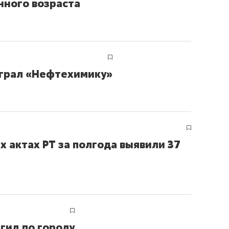
ного возраста
сверхнагрузку
для меня это челлендж
сом»
играл «Нефтехимику»
 актах РТ за полгода выявили 37
гид по городу