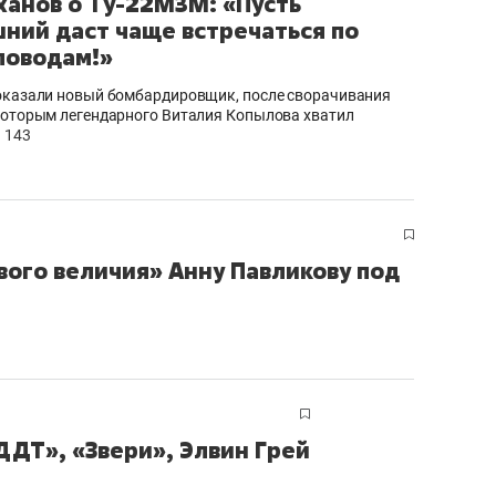
анов о Ту-22М3М: «Пусть
ний даст чаще встречаться по
поводам!»
оказали новый бомбардировщик, после сворачивания
которым легендарного Виталия Копылова хватил
143
вого величия» Анну Павликову под
ДДТ», «Звери», Элвин Грей