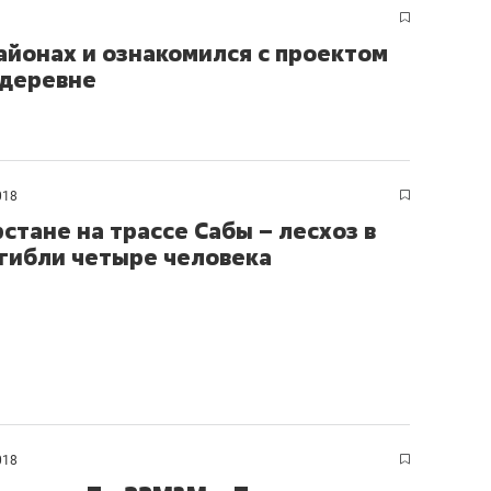
айонах и ознакомился с проектом
 деревне
018
рстане на трассе Сабы – лесхоз в
гибли четыре человека
018