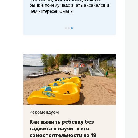
рафакте,
рынки, почему надо знать аксакалов и
о трехкратно
кредитов
чем интересен Оман?
клиентах и ч
Рекомендуем
Рекоме
лья
Как выжить ребенку без
Салих
есте
гаджета и научить его
«Если
а –
самостоятельности за 18
с мин