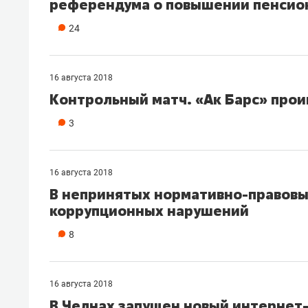
референдума о повышении пенсион
свою 
стрес
24
16 августа 2018
Контрольный матч. «Ак Барс» про
3
16 августа 2018
В непринятых нормативно-правовых
коррупционных нарушений
8
16 августа 2018
В Челнах запущен новый интернет-