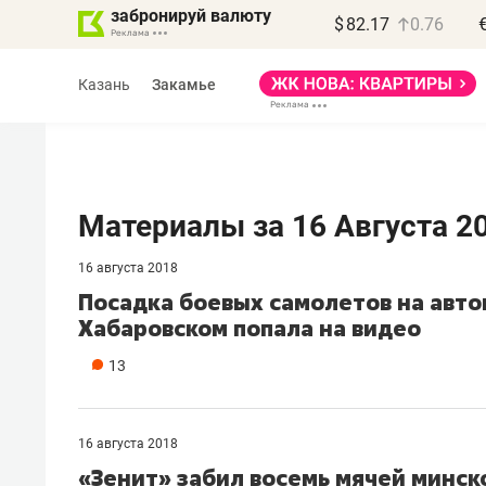
забронируй валюту
$
82.17
0.76
Казань
Закамье
Материалы за 16 Августа 2
16 августа 2018
Василь Мазитов
Посадка боевых самолетов на авто
МАРТ
Хабаровском попала на видео
«Не зная местных
13
правил, бизнес может
потерять минимум
полгода»
16 августа 2018
«Зенит» забил восемь мячей минск
Как бизнесу выйти на зарубежные