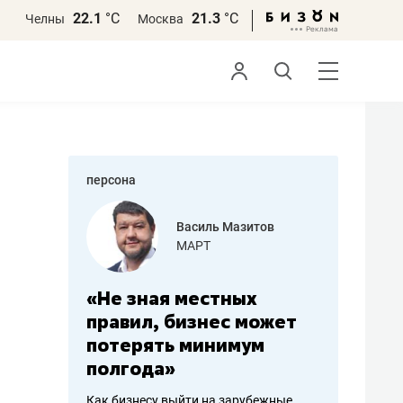
22.1
°С
21.3
°С
Челны
Москва
персона
еменова
Василь Мазитов
»
МАРТ
а: работа
«Не зная местных
«Мне лу
ечься
правил, бизнес может
не зара
вствовать
потерять минимум
чем пот
полгода»
репутац
пошиву
Как бизнесу выйти на зарубежные
Владелец от