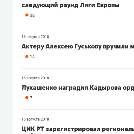
следующий раунд Лиги Европы
рынки, почему надо знать аксакал
чем интересен Оман?
32
16 августа 2018
Актеру Алексею Гуськову вручили 
14
16 августа 2018
Лукашенко наградил Кадырова ор
7
Рекомендуем
Рекоме
Оставить шум за волной: как
Психо
16 августа 2018
строят тишину в казанском
«Дире
ЦИК РТ зарегистрировал регионал
ЖК «Заря»
когда 