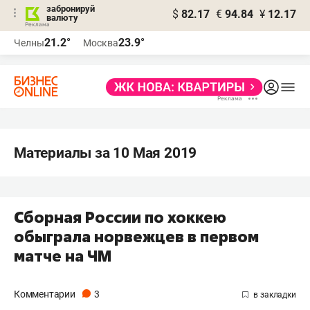
забронируй
$
82.17
€
94.84
¥
12.17
валюту
21.2°
23.9°
Челны
Москва
Материалы за 10 Мая 2019
Сборная России по хоккею
обыграла норвежцев в первом
матче на ЧМ
Комментарии
3