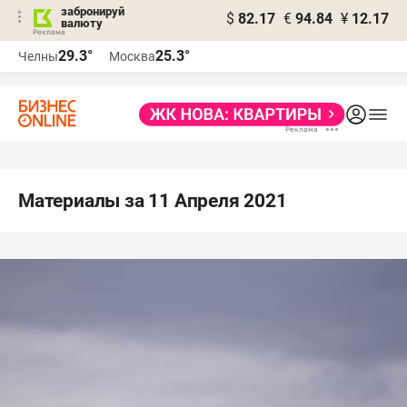
забронируй
$
82.17
€
94.84
¥
12.17
валюту
29.3°
25.3°
Челны
Москва
Материалы за 11 Апреля 2021