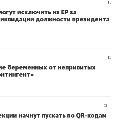
огут исключить из ЕР за
ликвидации должности президента
ие беременных от непривитых
онтингент»
екции начнут пускать по QR-кодам