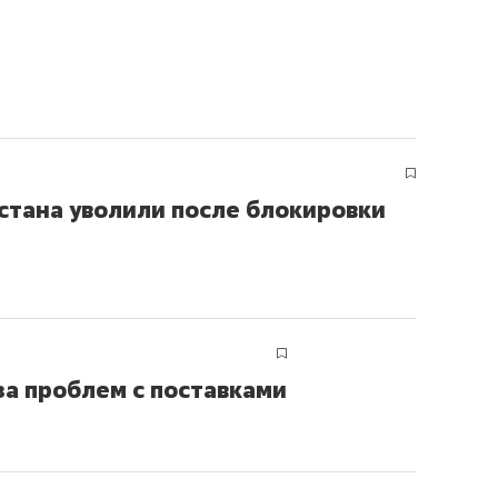
сверхнагрузку
для меня это челлендж
сом»
стана уволили после блокировки
за проблем с поставками