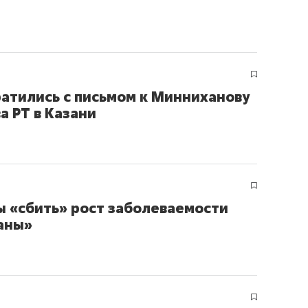
атились с письмом к Минниханову
а РТ в Казани
ы «сбить» рост заболеваемости
раны»