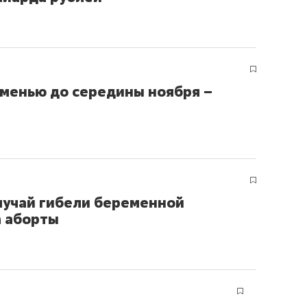
юменью до середины ноября –
лучай гибели беременной
а аборты