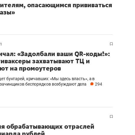
ителям, опасающимся прививаться
разы»
21
ичал: «Задолбали ваши QR-коды!»:
тиваксеры захватывают ТЦ и
ют на промоутеров
ет бунтарей, кричавших: «Мы здесь власть», а в
зачинщиков беспорядков возбуждают дела
294
тия обрабатывающих отраслей
лиарда рублей