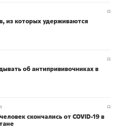
ов и
о трехкратном росте цен, дотошных
школьной формы о конт
клиентах и чудных запросах мастеров
налогах и развитии без 
в, из которых удерживаются
дывать об антипрививочниках в
ндуем
Рекомендуем
21
 человек скончались от COVID-19 в
терапевт «Фороса»:
Дизайнер-прораб Ната
тане
кторский невроз» –
Наседкина: «Ремонт вм
человек не считает
с мебелью за 2 миллион