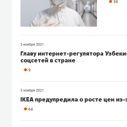
39
свою 
стрес
3 ноября 2021
Главу интернет-регулятора Узбеки
соцсетей в стране
9
3 ноября 2021
IKEA предупредила о росте цен из-
64