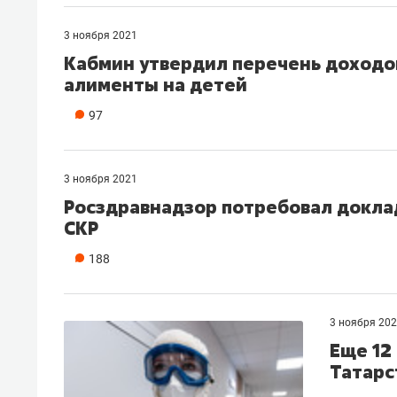
рынки, почему надо знать аксакал
чем интересен Оман?
3 ноября 2021
Кабмин утвердил перечень доходо
алименты на детей
97
3 ноября 2021
Росздравнадзор потребовал докла
СКР
188
Рекомендуем
Рекоме
3 ноября 20
Еще 12
Оставить шум за волной: как
Психо
Татарс
строят тишину в казанском
«Дире
ЖК «Заря»
когда 