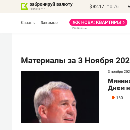
забронируй валюту
$
82.17
0.76
Казань
Закамье
Материалы за 3 Ноября 202
3 ноября 20
Василь Мазитов
Минних
МАРТ
Днем н
«Не зная местных
160
правил, бизнес может
потерять минимум
полгода»
Как бизнесу выйти на зарубежные