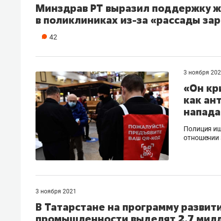
Минздрав РТ выразил поддержку ж
в поликлиниках из-за «рассады за
42
3 ноября 20
«Он кр
как ан
напада
Полиция ищ
отношении 
3 ноября 2021
В Татарстане на программу разви
промышленности выделят 2,7 мил