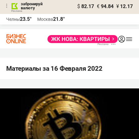
забронируй
$
82.17
€
94.84
¥
12.17
валюту
23.5°
21.8°
Челны
Москва
Материалы за 16 Февраля 2022