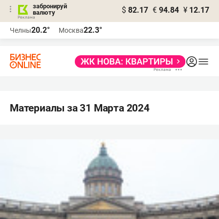
забронируй
$
82.17
€
94.84
¥
12.17
валюту
20.2°
22.3°
Челны
Москва
Материалы за 31 Марта 2024