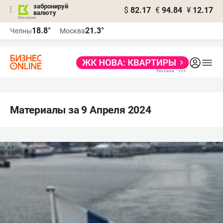
забронируй
$
82.17
€
94.84
¥
12.17
валюту
18.8°
21.3°
Челны
Москва
Материалы за 9 Апреля 2024