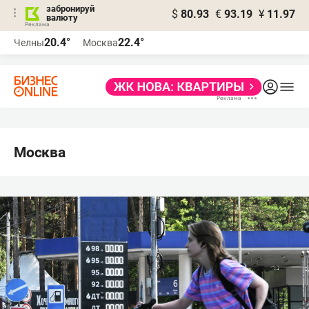
забронируй
$
80.93
€
93.19
¥
11.97
валюту
20.4°
22.4°
Челны
Москва
Москва