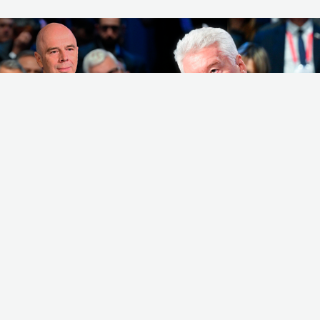
Силуанов – Собянину: «Почему мы
в обед не выпиваем бокал вина?»
Как на Московском финансовом форуме обсудили
необходимость помогать «разгильдяям»