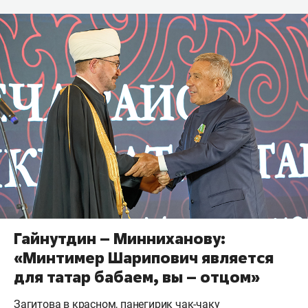
Гайнутдин – Минниханову:
«Минтимер Шарипович является
для татар бабаем, вы – отцом»
Загитова в красном, панегирик чак-чаку