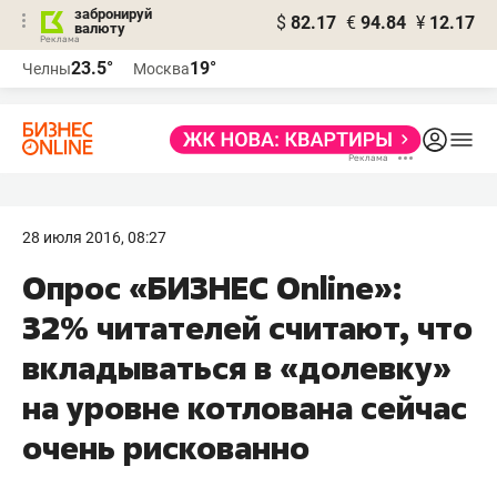
забронируй
$
82.17
€
94.84
¥
12.17
валюту
23.5°
19°
Челны
Москва
28 июля 2016, 08:27
Опрос «БИЗНЕС Online»:
32% читателей считают, что
вкладываться в «долевку»
на уровне котлована сейчас
очень рискованно