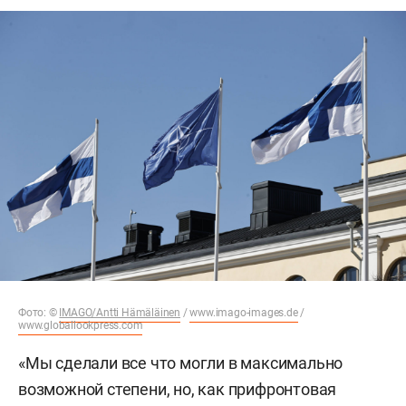
Фото: ©
IMAGO/Antti Hämäläinen
/
www.imago-images.de
/
www.globallookpress.com
«Мы сделали все что могли в максимально
возможной степени, но, как прифронтовая