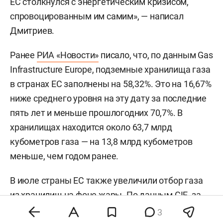
ЕС столкнулся с энергетическим кризисом,
спровоцированным им самим», — написал
Дмитриев.
Ранее
РИА «Новости»
писало, что, по данным Gas
Infrastructure Europe, подземные хранилища газа
в странах ЕС заполнены на 58,32%. Это на 16,67%
ниже среднего уровня на эту дату за последние
пять лет и меньше прошлогодних 70,7%. В
хранилищах находится около 63,7 млрд
кубометров газа — на 13,8 млрд кубометров
меньше, чем годом ранее.
В июле страны ЕС также увеличили отбор газа
из хранилищ на фоне жары. По данным GIE, за
месяц было отобрано почти 1 млрд кубометров
3