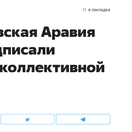
в закладки
вская Аравия
дписали
 коллективной