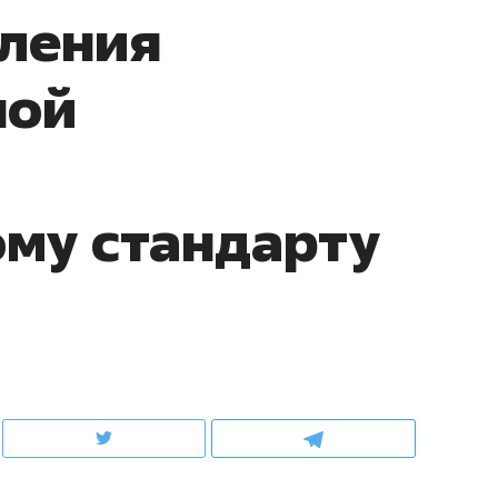
вления
ов и
о трехкратном росте цен, дотошных
школьной формы о конт
клиентах и чудных запросах мастеров
налогах и развитии без 
ной
му стандарту
ндуем
Рекомендуем
терапевт «Фороса»:
Дизайнер-прораб Ната
кторский невроз» –
Наседкина: «Ремонт вм
человек не считает
с мебелью за 2 миллион