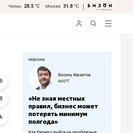
28.5
°С
31.8
°С
Челны
Москва
персона
еменова
Василь Мазитов
»
МАРТ
а: работа
«Не зная местных
«Мне лу
ечься
правил, бизнес может
не зара
вствовать
потерять минимум
чем пот
полгода»
репутац
пошиву
Как бизнесу выйти на зарубежные
Владелец от