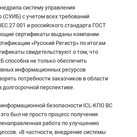
сверхнагрузку
для меня это челлендж
недрила систему управления
сом»
(СУИБ) с учетом всех требований
EC 27 001 и российского стандарта ГОСТ
ующие сертификаты выданы компании
ртификации «Русский Регистр» по итогам
тификаты свидетельствуют о том, что
Б способна не только обеспечить
ивных информационных ресурсов
творять потребности заказчиков в области
 долгосрочной перспективе.
 информационной безопасности ICL-КПО ВС
 это был не просто процесс получения
еленаправленная работа по улучшению
ессов. «В частности, внедрение системы