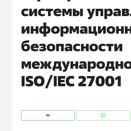
системы упра
рынки, почему надо знать аксакал
чем интересен Оман?
информацион
безопасности
международно
ISO/IEC 27001
Рекомендуем
Рекоме
Оставить шум за волной: как
Психо
строят тишину в казанском
«Дире
ЖК «Заря»
когда 