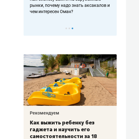
рафакте,
рынки, почему надо знать аксакалов и
о трехкратно
кредитов
чем интересен Оман?
клиентах и ч
Рекомендуем
Рекоме
лья
Как выжить ребенку без
Салих
есте
гаджета и научить его
«Если
а –
самостоятельности за 18
с мин