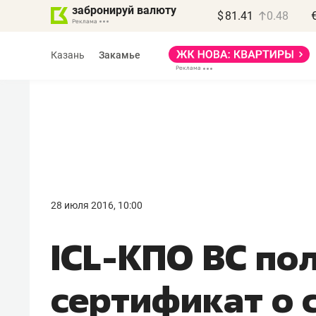
забронируй валюту
$
81.41
0.48
Казань
Закамье
Василь Мазитов
МАРТ
28 июля 2016, 10:00
«Не зная местных
ICL-КПО ВС по
правил, бизнес может
потерять минимум
сертификат о 
полгода»
Как бизнесу выйти на зарубежные