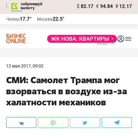
забронируй
$
82.17
€
94.84
¥
12.17
валюту
17.7°
22.5°
Челны
Москва
12 мая 2017, 09:02
СМИ: Самолет Трампа мог
взорваться в воздухе из-за
халатности механиков