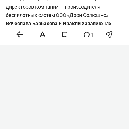
директоров компании — производителя
беспилотных систем ООО «Дрон Солюшнс»
Вячеслава Барбасова
и
Иракли Хазалию
. Их
обвиняют в мошенничестве в особо крупном
1
размере. Об этом пишет «
Коммерсантъ
».