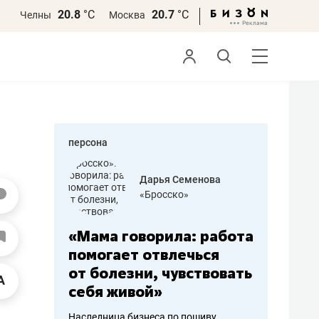
20.8
°С
20.7
°С
Челны
Москва
персона
бодец
Дарья Семенова
 решения»
«Бросско»
«Мама говорила: работа
«Не зна
вообще,
помогает отвлечься
правил,
от болезни, чувствовать
потерят
себя живой»
полгода
ирмы
Наследница бизнеса по пошиву
Как бизнесу 