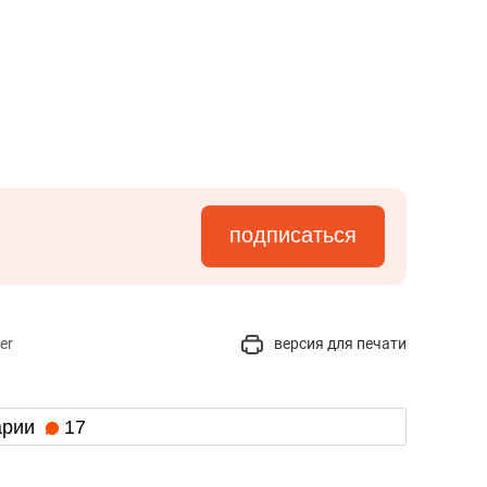
с вершины горы»
подписаться
er
версия для печати
арии
17