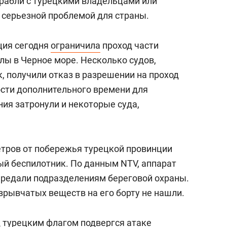
орабли с турецкими владельцами или
 серьезной проблемой для страны.
ция сегодня
ограничила
проход части
лы в Черное море. Несколько судов,
, получили отказ в разрешении на проход
сти дополнительного времени для
ия затронули и некоторые суда,
етров от побережья турецкой провинции
й беспилотник. По данным NTV, аппарат
ередали подразделениям береговой охраны.
рывчатых веществ на его борту не нашли.
од турецким флагом
подвергся
атаке