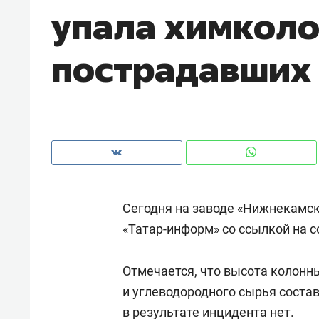
упала химколо
пострадавших
Сегодня на заводе «Нижнекамск
«
Татар-информ
» со ссылкой на с
Рекомендуем
Рекоме
Отмечается, что высота колонн
а»:
Дизайнер-прораб Наталья
Как в
и углеводородного сырья соста
 –
Наседкина: «Ремонт вместе
гаджет
ет
с мебелью за 2 миллиона –
в результате инцидента нет.
самос