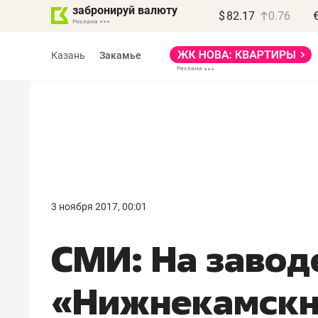
забронируй валюту
$
82.17
0.76
Казань
Закамье
3 ноября 2017, 00:01
СМИ: На завод
«Нижнекамск