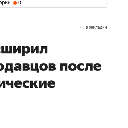
арии
0
в закладки
асширил
одавцов после
тические