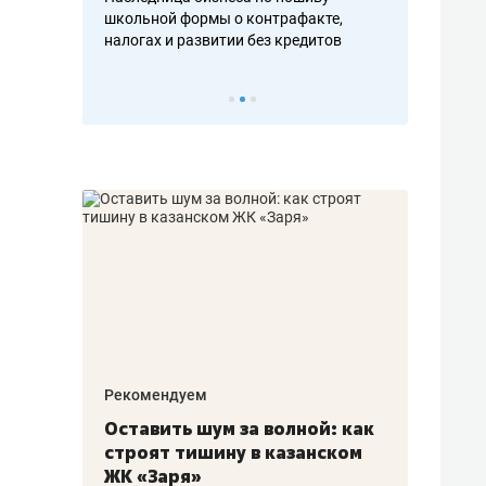
н, дотошных
школьной формы о контрафакте,
рынки, почем
осах мастеров
налогах и развитии без кредитов
чем интересе
Рекомендуем
Рекоме
в:
Оставить шум за волной: как
Психо
строят тишину в казанском
«Дире
щаться
ЖК «Заря»
когда