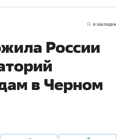
в закладки
ожила России
аторий
удам в Черном