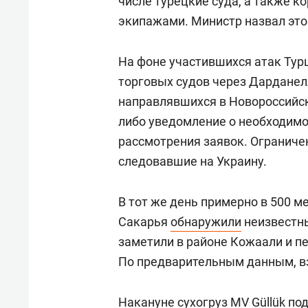
числе турецкие суда, а также к
экипажами. Министр назвал это
На фоне участившихся атак Тур
торговых судов через Дарданел
направлявшихся в Новороссийск
либо уведомление о необходимо
рассмотрения заявок. Ограничен
следовавшие на Украину.
В тот же день примерно в 500 м
Сакарья
обнаружили
неизвестны
заметили в районе Кожаали и п
По предварительным данным, вз
Накануне сухогруз MV Güllük п