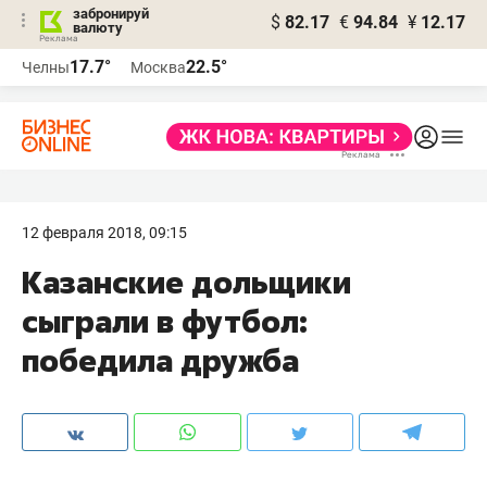
забронируй
$
82.17
€
94.84
¥
12.17
валюту
17.7°
22.5°
Челны
Москва
12 февраля 2018, 09:15
Казанские дольщики
сыграли в футбол:
победила дружба