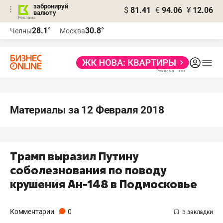
забронируй
$
81.41
€
94.06
¥
12.06
валюту
28.1°
30.8°
Челны
Москва
Материалы за 12 Февраля 2018
Трамп выразил Путину
соболезнования по поводу
крушения Ан-148 в Подмосковье
Комментарии
0