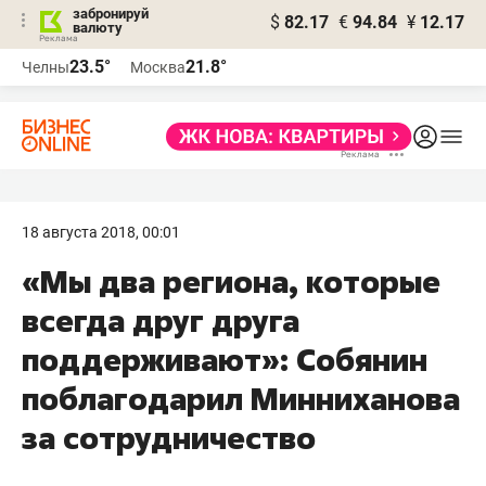
забронируй
$
82.17
€
94.84
¥
12.17
валюту
23.5°
21.8°
Челны
Москва
18 августа 2018, 00:01
«Мы два региона, которые
всегда друг друга
поддерживают»: Собянин
поблагодарил Минниханова
за сотрудничество