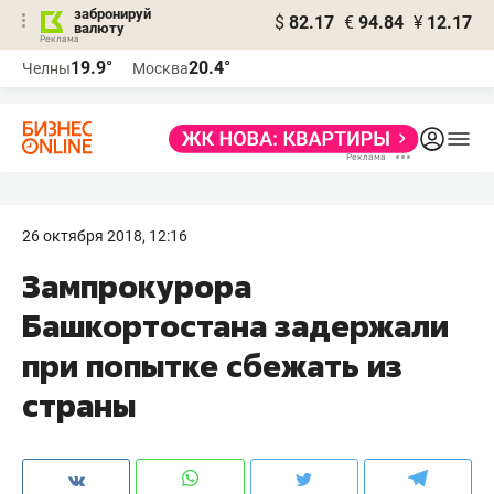
забронируй
$
82.17
€
94.84
¥
12.17
валюту
19.9°
20.4°
Челны
Москва
26 октября 2018, 12:16
​Зампрокурора
Башкортостана задержали
при попытке сбежать из
страны