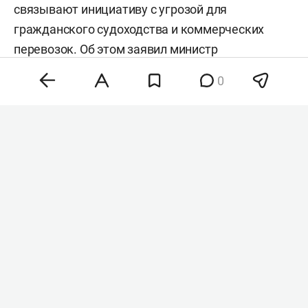
связывают инициативу с угрозой для
гражданского судоходства и коммерческих
перевозок. Об этом заявил министр
иностранных дел Турции
Хакан Фидан
в
0
интервью
Anadolu
.