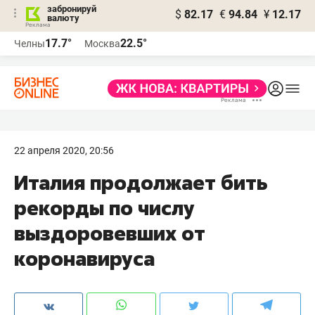
забронируй
$
82.17
€
94.84
¥
12.17
валюту
17.7°
22.5°
Челны
Москва
22 апреля 2020, 20:56
Италия продолжает бить
рекорды по числу
выздоровевших от
коронавируса