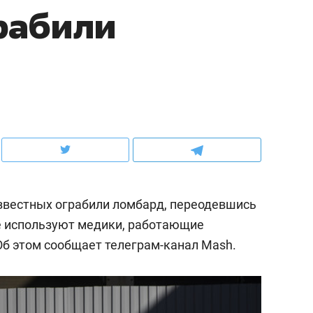
рабили
ов и
о трехкратном росте цен, дотошных
школьной формы о конт
клиентах и чудных запросах мастеров
налогах и развитии без 
звестных ограбили ломбард, переодевшись
 используют медики, работающие
б этом сообщает телеграм-канал Mash.
ндуем
Рекомендуем
терапевт «Фороса»:
Дизайнер-прораб Ната
кторский невроз» –
Наседкина: «Ремонт вм
человек не считает
с мебелью за 2 миллион