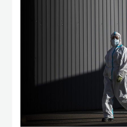
свою 
стрес