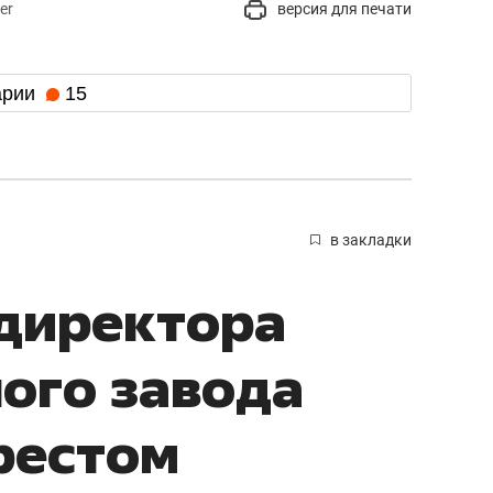
er
версия для печати
арии
15
в закладки
 директора
ого завода
рестом