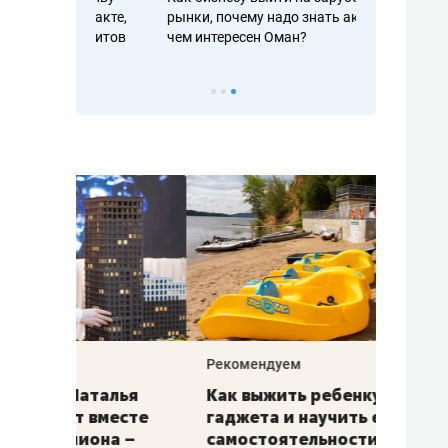
рафакте,
рынки, почему надо знать аксакалов и
о трехкратно
кредитов
чем интересен Оман?
клиентах и ч
Рекомендуем
Рекоме
лья
Как выжить ребенку без
Салих
есте
гаджета и научить его
«Если
а –
самостоятельности за 18
с мин