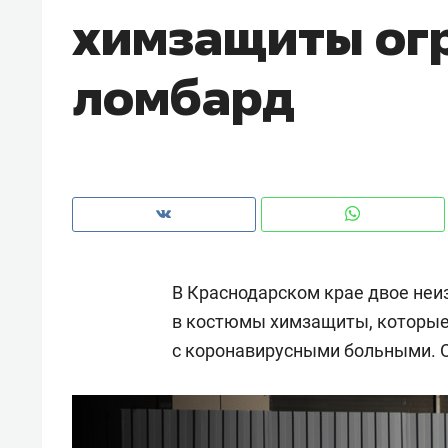
химзащиты ог
рынки, почему надо знать аксакал
чем интересен Оман?
ломбард
В Краснодарском крае двое неи
в костюмы химзащиты, которые
с коронавирусными больными. О
Рекомендуем
Рекоме
Оставить шум за волной: как
Психо
строят тишину в казанском
«Дире
ЖК «Заря»
когда 