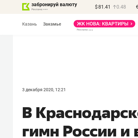
забронируй валюту
$
81.41
0.48
Казань
Закамье
Василь Мазитов
МАРТ
3 декабря 2020, 12:21
«Не зная местных
В Краснодарск
правил, бизнес может
потерять минимум
гимн России и
полгода»
Как бизнесу выйти на зарубежные