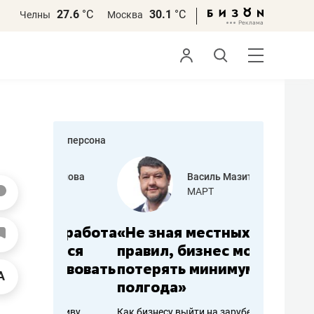
27.6
°С
30.1
°С
Челны
Москва
персона
еменова
Василь Мазитов
»
МАРТ
а: работа
«Не зная местных
«Мне лу
ечься
правил, бизнес может
не зара
вствовать
потерять минимум
чем пот
полгода»
репутац
пошиву
Как бизнесу выйти на зарубежные
Владелец от