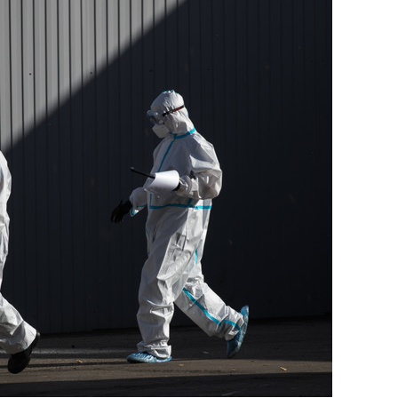
сверхнагрузку
для меня это челлендж
сом»